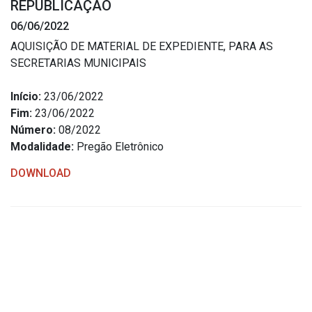
REPUBLICAÇÃO
Estrutura Organizacional
06/06/2022
AQUISIÇÃO DE MATERIAL DE EXPEDIENTE, PARA AS
SECRETARIAS MUNICIPAIS
Secretarias
Início:
23/06/2022
Fim:
23/06/2022
Administração
Número:
08/2022
Agricultura e Meio Ambiente
Modalidade:
Pregão Eletrônico
Assistência Social
DOWNLOAD
Educação, Cultura, Desporto e Turismo
Obras
Saúde
Serviços