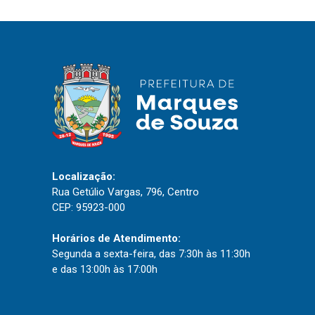
IPTU 2026
Nota Fiscal Eletrônica
Ouvidoria
Portal do Cidadão
Portal do Servidor
Localização:
Publicações
Rua Getúlio Vargas, 796, Centro
Diário Oficial (Novo)
CEP: 95923-000
Diário Oficial (Até 30/04)
Horários de Atendimento:
Recursos Humanos
Segunda a sexta-feira, das 7:30h às 11:30h
e das 13:00h às 17:00h
Processo Seletivo
Seletivo Simplificado