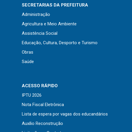
Concursos
SECRETARIAS DA PREFEITURA
Instruções Normativas
Administração
Licitações
Agricultura e Meio Ambiente
Dispensas e Inexigibilidades
Assistência Social
Chamamentos Públicos
Educação, Cultura, Desporto e Turismo
Leis, Decretos e Portarias
Obras
Saúde
Transparência
ACESSO RÁPIDO
Portal da Transparência
IPTU 2026
Radar da Transparência
Nota Fiscal Eletrônica
Cespro
Lista de espera por vagas dos educandários
Auxílio Reconstrução