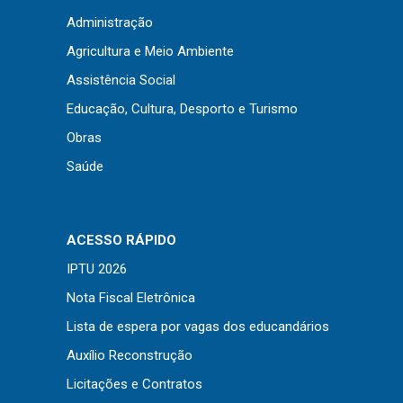
Concursos
Administração
Instruções Normativas
Agricultura e Meio Ambiente
Licitações
Assistência Social
Dispensas e Inexigibilidades
Educação, Cultura, Desporto e Turismo
Chamamentos Públicos
Obras
Leis, Decretos e Portarias
Saúde
Transparência
ACESSO RÁPIDO
IPTU 2026
Portal da Transparência
Nota Fiscal Eletrônica
Radar da Transparência
Lista de espera por vagas dos educandários
Cespro
Auxílio Reconstrução
Licitações e Contratos