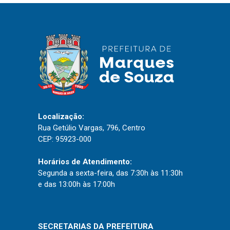
IPTU 2026
Nota Fiscal Eletrônica
Ouvidoria
Portal do Cidadão
Portal do Servidor
Localização:
Rua Getúlio Vargas, 796, Centro
Publicações
CEP: 95923-000
Diário Oficial (Novo)
Horários de Atendimento:
Diário Oficial (Até 30/04)
Segunda a sexta-feira, das 7:30h às 11:30h
Recursos Humanos
e das 13:00h às 17:00h
Processo Seletivo
Seletivo Simplificado
SECRETARIAS DA PREFEITURA