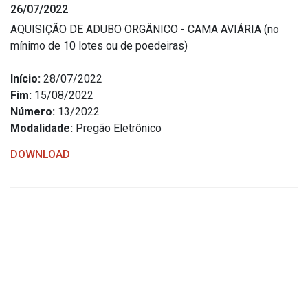
26/07/2022
Estrutura Organizacional
AQUISIÇÃO DE ADUBO ORGÂNICO - CAMA AVIÁRIA (no
mínimo de 10 lotes ou de poedeiras)
Início:
28/07/2022
Secretarias
Fim:
15/08/2022
Número:
13/2022
Administração
Modalidade:
Pregão Eletrônico
Agricultura e Meio Ambiente
DOWNLOAD
Assistência Social
Educação, Cultura, Desporto e Turismo
Obras
Saúde
Serviços