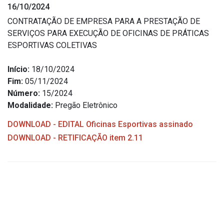
16/10/2024
Estrutura Organizacional
CONTRATAÇÃO DE EMPRESA PARA A PRESTAÇÃO DE
SERVIÇOS PARA EXECUÇÃO DE OFICINAS DE PRÁTICAS
ESPORTIVAS COLETIVAS
Secretarias
Início:
18/10/2024
Fim:
05/11/2024
Administração
Número:
15/2024
Agricultura e Meio Ambiente
Modalidade:
Pregão Eletrônico
Assistência Social
DOWNLOAD - EDITAL Oficinas Esportivas assinado
Educação, Cultura, Desporto e Turismo
DOWNLOAD - RETIFICAÇÃO item 2.11
Obras
Saúde
Serviços