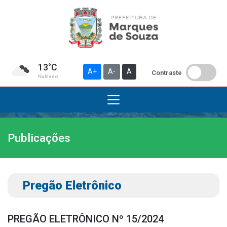
13°C
A+
A-
A
Contraste
Nublado
Publicações
Institucional
A Prefeitura
Gabinete do Prefeito
Pregão Eletrônico
Gabinete do Vice-prefeito
História do Município
PREGÃO ELETRÔNICO Nº 15/2024
Símbolos Oficiais