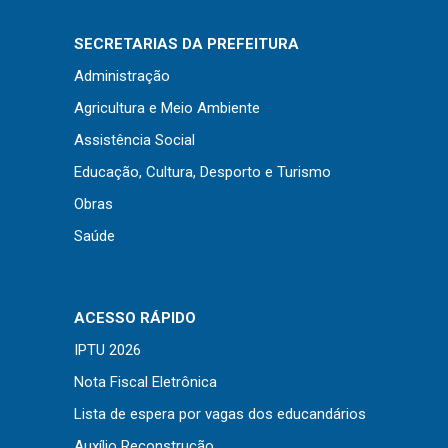
Concursos
Instruções Normativas
SECRETARIAS DA PREFEITURA
Licitações
Administração
Dispensas e Inexigibilidades
Agricultura e Meio Ambiente
Chamamentos Públicos
Assistência Social
Leis, Decretos e Portarias
Educação, Cultura, Desporto e Turismo
Obras
Saúde
Transparência
Portal da Transparência
ACESSO RÁPIDO
Radar da Transparência
IPTU 2026
Cespro
Nota Fiscal Eletrônica
Lista de espera por vagas dos educandários
Auxílio Reconstrução