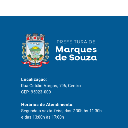
IPTU 2026
Nota Fiscal Eletrônica
Ouvidoria
Portal do Cidadão
Portal do Servidor
Publicações
Localização:
Diário Oficial (Novo)
Rua Getúlio Vargas, 796, Centro
CEP: 95923-000
Diário Oficial (Até 30/04)
Recursos Humanos
Horários de Atendimento:
Processo Seletivo
Segunda a sexta-feira, das 7:30h às 11:30h
e das 13:00h às 17:00h
Seletivo Simplificado