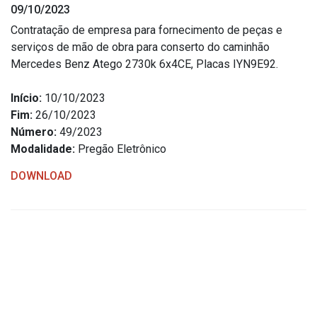
09/10/2023
Estrutura Organizacional
Contratação de empresa para fornecimento de peças e
serviços de mão de obra para conserto do caminhão
Mercedes Benz Atego 2730k 6x4CE, Placas IYN9E92.
Secretarias
Início:
10/10/2023
Fim:
26/10/2023
Administração
Número:
49/2023
Agricultura e Meio Ambiente
Modalidade:
Pregão Eletrônico
Assistência Social
DOWNLOAD
Educação, Cultura, Desporto e Turismo
Obras
Saúde
Serviços