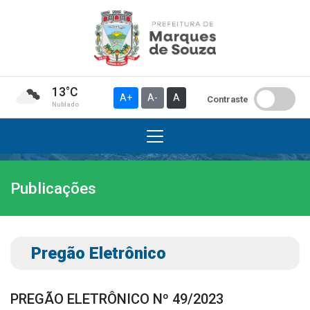
13°C
A+
A-
A
Contraste
Nublado
Publicações
Institucional
A Prefeitura
Gabinete do Prefeito
Pregão Eletrônico
Gabinete do Vice-prefeito
História do Município
PREGÃO ELETRÔNICO Nº 49/2023
Símbolos Oficiais