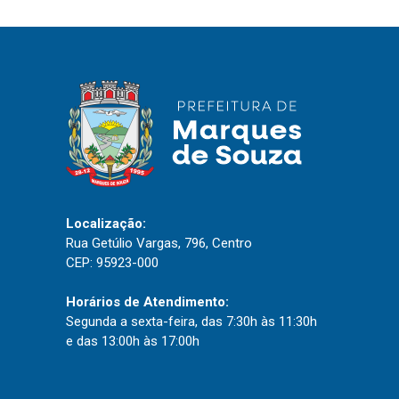
IPTU 2026
Nota Fiscal Eletrônica
Ouvidoria
Portal do Cidadão
Portal do Servidor
Localização:
Publicações
Rua Getúlio Vargas, 796, Centro
Diário Oficial (Novo)
CEP: 95923-000
Diário Oficial (Até 30/04)
Horários de Atendimento:
Recursos Humanos
Segunda a sexta-feira, das 7:30h às 11:30h
e das 13:00h às 17:00h
Processo Seletivo
Seletivo Simplificado