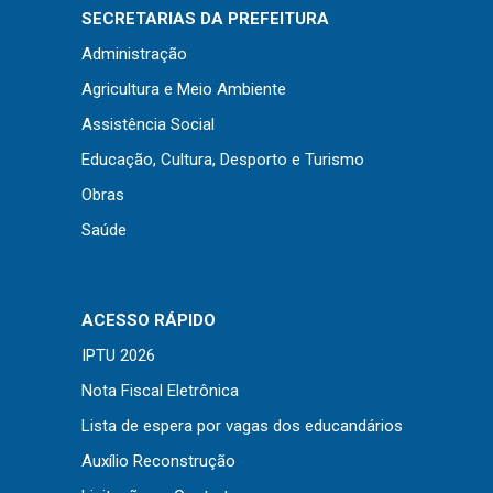
Concursos
SECRETARIAS DA PREFEITURA
Instruções Normativas
Administração
Licitações
Agricultura e Meio Ambiente
Dispensas e Inexigibilidades
Assistência Social
Chamamentos Públicos
Educação, Cultura, Desporto e Turismo
Leis, Decretos e Portarias
Obras
Saúde
Transparência
ACESSO RÁPIDO
Portal da Transparência
IPTU 2026
Radar da Transparência
Nota Fiscal Eletrônica
Cespro
Lista de espera por vagas dos educandários
Auxílio Reconstrução