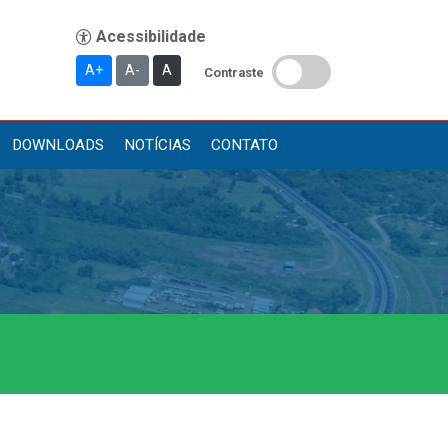
A+
A-
A
Contraste
DOWNLOADS
NOTÍCIAS
CONTATO
Publicações
Diário Oficial (Novo)
Diário Oficial (Até 30/04)
Recursos Humanos
Processo Seletivo
Seletivo Simplificado
Concursos