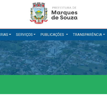
RIAS
SERVIÇOS
PUBLICAÇÕES
TRANSPARÊNCIA
tarias
Serviços
ação
IPTU 2026
a e Meio Ambiente
Nota Fiscal Eletrônica
a Social
Ouvidoria
Cultura, Desporto e Turismo
Portal do Cidadão
Portal do Servidor