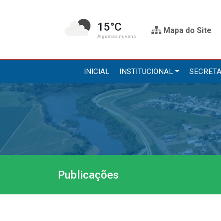
15°C
Mapa do Site
Algumas nuvens
INICIAL
INSTITUCIONAL
SECRETA
Institucional
Secre
A Prefeitura
Administr
Gabinete do Prefeito
Agricultur
Gabinete do Vice-prefeito
Assistênci
Publicações
História do Município
Educação, 
Símbolos Oficiais
Obras
Estrutura Organizacional
Saúde