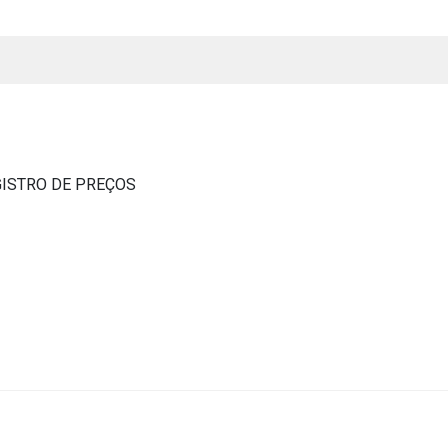
GISTRO DE PREÇOS
s
s
ial