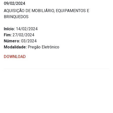
09/02/2024
Estrutura Organizacional
AQUISIÇÃO DE MOBILIÁRIO, EQUIPAMENTOS E
BRINQUEDOS
Início:
14/02/2024
Secretarias
Fim:
27/02/2024
Número:
03/2024
Administração
Modalidade:
Pregão Eletrônico
Agricultura e Meio Ambiente
DOWNLOAD
Assistência Social
Educação, Cultura, Desporto e Turismo
Obras
Saúde
Serviços