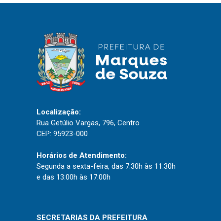
IPTU 2026
Nota Fiscal Eletrônica
Ouvidoria
Portal do Cidadão
Portal do Servidor
Localização:
Rua Getúlio Vargas, 796, Centro
Publicações
CEP: 95923-000
Diário Oficial (Novo)
Horários de Atendimento:
Diário Oficial (Até 30/04)
Segunda a sexta-feira, das 7:30h às 11:30h
Recursos Humanos
e das 13:00h às 17:00h
Processo Seletivo
Seletivo Simplificado
SECRETARIAS DA PREFEITURA