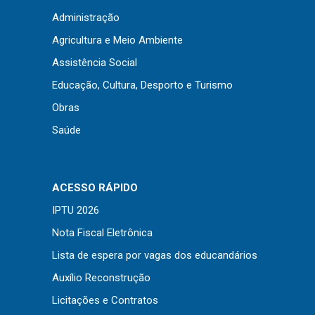
Concursos
Administração
Instruções Normativas
Agricultura e Meio Ambiente
Licitações
Assistência Social
Dispensas e Inexigibilidades
Educação, Cultura, Desporto e Turismo
Chamamentos Públicos
Obras
Leis, Decretos e Portarias
Saúde
Transparência
ACESSO RÁPIDO
IPTU 2026
Portal da Transparência
Nota Fiscal Eletrônica
Radar da Transparência
Lista de espera por vagas dos educandários
Cespro
Auxílio Reconstrução
Licitações e Contratos