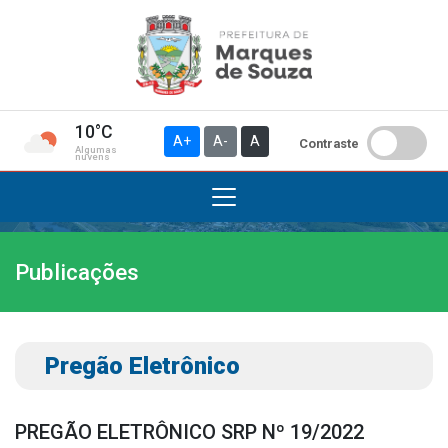
10°C
A+
A-
A
Contraste
Algumas
nuvens
Publicações
Institucional
A Prefeitura
Gabinete do Prefeito
Pregão Eletrônico
Gabinete do Vice-prefeito
História do Município
PREGÃO ELETRÔNICO SRP Nº 19/2022
Símbolos Oficiais