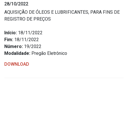
28/10/2022
Estrutura Organizacional
AQUISIÇÃO DE ÓLEOS E LUBRIFICANTES, PARA FINS DE
REGISTRO DE PREÇOS
Início:
18/11/2022
Secretarias
Fim:
18/11/2022
Número:
19/2022
Administração
Modalidade:
Pregão Eletrônico
Agricultura e Meio Ambiente
DOWNLOAD
Assistência Social
Educação, Cultura, Desporto e Turismo
Obras
Saúde
Serviços