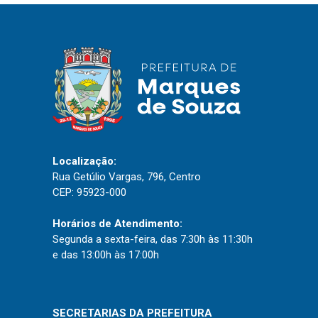
IPTU 2026
Nota Fiscal Eletrônica
Ouvidoria
Portal do Cidadão
Portal do Servidor
Localização:
Rua Getúlio Vargas, 796, Centro
Publicações
CEP: 95923-000
Diário Oficial (Novo)
Horários de Atendimento:
Diário Oficial (Até 30/04)
Segunda a sexta-feira, das 7:30h às 11:30h
Recursos Humanos
e das 13:00h às 17:00h
Processo Seletivo
Seletivo Simplificado
SECRETARIAS DA PREFEITURA