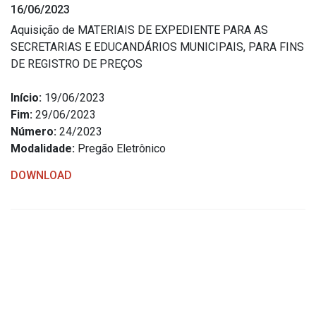
16/06/2023
Estrutura Organizacional
Aquisição de MATERIAIS DE EXPEDIENTE PARA AS
SECRETARIAS E EDUCANDÁRIOS MUNICIPAIS, PARA FINS
DE REGISTRO DE PREÇOS
Secretarias
Início:
19/06/2023
Fim:
29/06/2023
Administração
Número:
24/2023
Agricultura e Meio Ambiente
Modalidade:
Pregão Eletrônico
Assistência Social
DOWNLOAD
Educação, Cultura, Desporto e Turismo
Obras
Saúde
Serviços