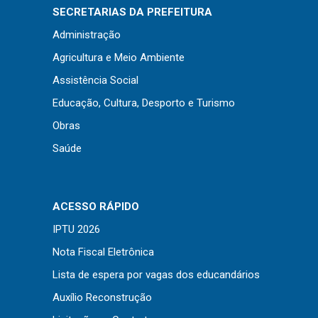
Concursos
SECRETARIAS DA PREFEITURA
Instruções Normativas
Administração
Licitações
Agricultura e Meio Ambiente
Dispensas e Inexigibilidades
Assistência Social
Chamamentos Públicos
Educação, Cultura, Desporto e Turismo
Leis, Decretos e Portarias
Obras
Saúde
Transparência
ACESSO RÁPIDO
Portal da Transparência
IPTU 2026
Radar da Transparência
Nota Fiscal Eletrônica
Cespro
Lista de espera por vagas dos educandários
Auxílio Reconstrução