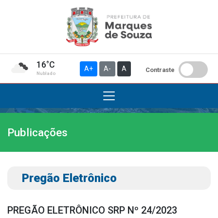
16°C
A+
A-
A
Contraste
Nublado
Publicações
Institucional
A Prefeitura
Gabinete do Prefeito
Pregão Eletrônico
Gabinete do Vice-prefeito
História do Município
PREGÃO ELETRÔNICO SRP Nº 24/2023
Símbolos Oficiais