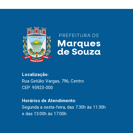
IPTU 2026
Nota Fiscal Eletrônica
Ouvidoria
Portal do Cidadão
Portal do Servidor
Localização:
Publicações
Rua Getúlio Vargas, 796, Centro
Diário Oficial (Novo)
CEP: 95923-000
Diário Oficial (Até 30/04)
Horários de Atendimento:
Recursos Humanos
Segunda a sexta-feira, das 7:30h às 11:30h
e das 13:00h às 17:00h
Processo Seletivo
Seletivo Simplificado