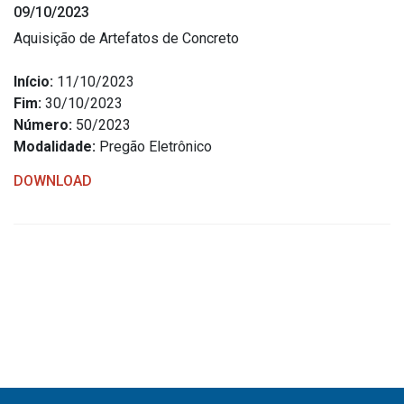
09/10/2023
Estrutura Organizacional
Aquisição de Artefatos de Concreto
Início:
11/10/2023
Fim:
30/10/2023
Secretarias
Número:
50/2023
Modalidade:
Pregão Eletrônico
Administração
Agricultura e Meio Ambiente
DOWNLOAD
Assistência Social
Educação, Cultura, Desporto e Turismo
Obras
Saúde
Serviços