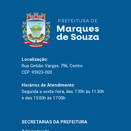
IPTU 2026
Nota Fiscal Eletrônica
Ouvidoria
Portal do Cidadão
Portal do Servidor
Localização:
Rua Getúlio Vargas, 796, Centro
CEP: 95923-000
Publicações
Horários de Atendimento:
Diário Oficial (Novo)
Segunda a sexta-feira, das 7:30h às 11:30h
Diário Oficial (Até 30/04)
e das 13:00h às 17:00h
Recursos Humanos
Processo Seletivo
SECRETARIAS DA PREFEITURA
Seletivo Simplificado