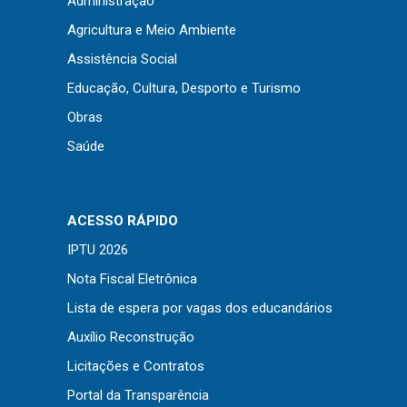
Administração
Concursos
Agricultura e Meio Ambiente
Instruções Normativas
Assistência Social
Licitações
Educação, Cultura, Desporto e Turismo
Dispensas e Inexigibilidades
Obras
Chamamentos Públicos
Saúde
Leis, Decretos e Portarias
ACESSO RÁPIDO
Transparência
IPTU 2026
Portal da Transparência
Nota Fiscal Eletrônica
Radar da Transparência
Lista de espera por vagas dos educandários
Cespro
Auxílio Reconstrução
Licitações e Contratos
Portal da Transparência