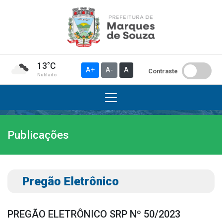
13°C
A+
A-
A
Contraste
Nublado
Publicações
Institucional
A Prefeitura
Gabinete do Prefeito
Pregão Eletrônico
Gabinete do Vice-prefeito
História do Município
PREGÃO ELETRÔNICO SRP Nº 50/2023
Símbolos Oficiais