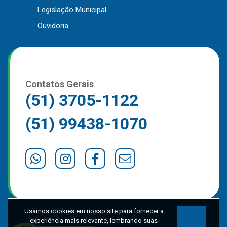
Legislação Municipal
Outros
Ouvidoria
Downloads
Notícias
Contato
Página Inicial
Contatos Gerais
(51) 3705-1122
(51) 99438-1070
Usamos cookies em nosso site para fornecer a
experiência mais relevante, lembrando suas