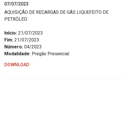
07/07/2023
Estrutura Organizacional
AQUISIÇÃO DE RECARGAS DE GÁS LIQUEFEITO DE
PETRÓLEO.
Início:
21/07/2023
Secretarias
Fim:
21/07/2023
Número:
04/2023
Administração
Modalidade:
Pregão Presencial
Agricultura e Meio Ambiente
DOWNLOAD
Assistência Social
Educação, Cultura, Desporto e Turismo
Obras
Saúde
Serviços