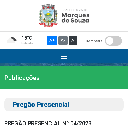
15°C
A+
A-
A
Contraste
Nublado
Publicações
Institucional
A Prefeitura
Gabinete do Prefeito
Pregão Presencial
Gabinete do Vice-prefeito
História do Município
PREGÃO PRESENCIAL Nº 04/2023
Símbolos Oficiais