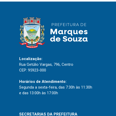
IPTU 2026
Nota Fiscal Eletrônica
Ouvidoria
Portal do Cidadão
Portal do Servidor
Localização:
Rua Getúlio Vargas, 796, Centro
Publicações
CEP: 95923-000
Diário Oficial (Novo)
Horários de Atendimento:
Diário Oficial (Até 30/04)
Segunda a sexta-feira, das 7:30h às 11:30h
Recursos Humanos
e das 13:00h às 17:00h
Processo Seletivo
Seletivo Simplificado
SECRETARIAS DA PREFEITURA