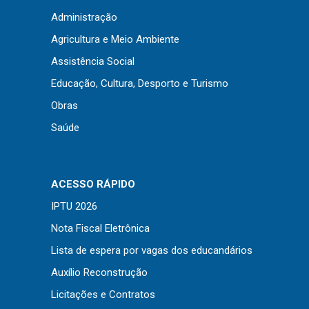
Concursos
Administração
Instruções Normativas
Agricultura e Meio Ambiente
Licitações
Assistência Social
Dispensas e Inexigibilidades
Educação, Cultura, Desporto e Turismo
Chamamentos Públicos
Obras
Leis, Decretos e Portarias
Saúde
Transparência
ACESSO RÁPIDO
IPTU 2026
Portal da Transparência
Nota Fiscal Eletrônica
Radar da Transparência
Lista de espera por vagas dos educandários
Cespro
Auxílio Reconstrução
Licitações e Contratos