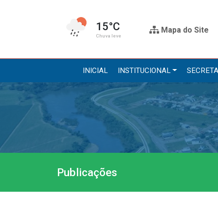
15°C
Mapa do Site
Chuva leve
INICIAL
INSTITUCIONAL
SECRETA
Institucional
Secre
A Prefeitura
Administr
Gabinete do Prefeito
Agricultur
Gabinete do Vice-prefeito
Assistênci
Publicações
História do Município
Educação, 
Símbolos Oficiais
Obras
Estrutura Organizacional
Saúde