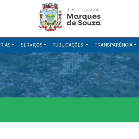
RIAS
SERVIÇOS
PUBLICAÇÕES
TRANSPARÊNCIA
tarias
Serviços
ação
IPTU 2026
a e Meio Ambiente
Nota Fiscal Eletrônica
a Social
Ouvidoria
Cultura, Desporto e Turismo
Portal do Cidadão
Portal do Servidor