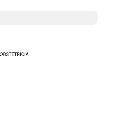
Instruções Normativas
Licitações
Dispensas e Inexigibilidades
Chamamentos Públicos
Leis, Decretos e Portarias
 OBSTETRÍCIA