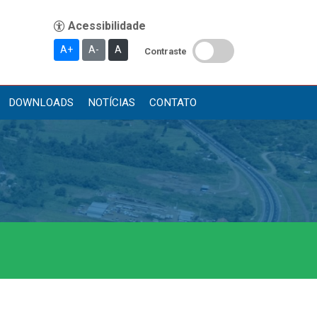
A+
A-
A
Contraste
DOWNLOADS
NOTÍCIAS
CONTATO
Publicações
Diário Oficial (Novo)
Diário Oficial (Até 30/04)
Recursos Humanos
Processo Seletivo
Seletivo Simplificado
Concursos