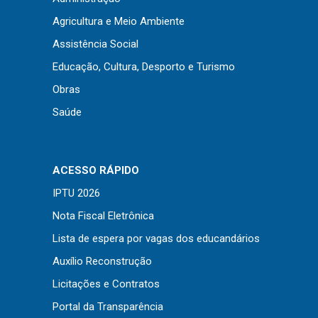
Concursos
Agricultura e Meio Ambiente
Instruções Normativas
Assistência Social
Licitações
Educação, Cultura, Desporto e Turismo
Dispensas e Inexigibilidades
Obras
Chamamentos Públicos
Saúde
Leis, Decretos e Portarias
ACESSO RÁPIDO
Transparência
IPTU 2026
Nota Fiscal Eletrônica
Portal da Transparência
Lista de espera por vagas dos educandários
Radar da Transparência
Auxílio Reconstrução
Cespro
Licitações e Contratos
Portal da Transparência