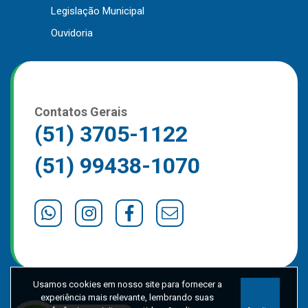
Legislação Municipal
Outros
Ouvidoria
Downloads
Notícias
Contato
Página Inicial
Contatos Gerais
(51) 3705-1122
(51) 99438-1070
Usamos cookies em nosso site para fornecer a
experiência mais relevante, lembrando suas