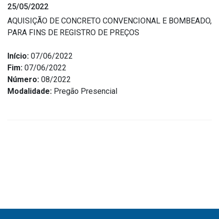
25/05/2022
Estrutura Organizacional
AQUISIÇÃO DE CONCRETO CONVENCIONAL E BOMBEADO,
PARA FINS DE REGISTRO DE PREÇOS
Início:
07/06/2022
Secretarias
Fim:
07/06/2022
Número:
08/2022
Administração
Modalidade:
Pregão Presencial
Agricultura e Meio Ambiente
Assistência Social
Educação, Cultura, Desporto e Turismo
Obras
Saúde
Serviços