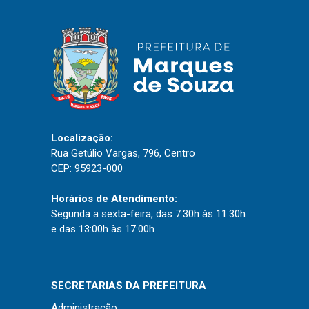
IPTU 2026
Nota Fiscal Eletrônica
Ouvidoria
Portal do Cidadão
Portal do Servidor
Localização:
Rua Getúlio Vargas, 796, Centro
CEP: 95923-000
Publicações
Horários de Atendimento:
Diário Oficial (Novo)
Segunda a sexta-feira, das 7:30h às 11:30h
Diário Oficial (Até 30/04)
e das 13:00h às 17:00h
Recursos Humanos
Processo Seletivo
SECRETARIAS DA PREFEITURA
Seletivo Simplificado
Administração