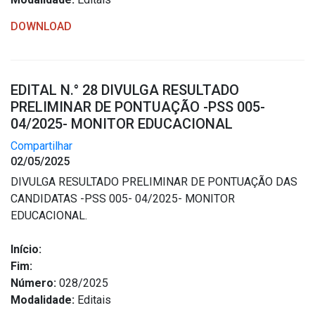
Concursos
Instruções Normativas
DOWNLOAD
Licitações
Dispensas e Inexigibilidades
EDITAL N.° 28 DIVULGA RESULTADO
Chamamentos Públicos
PRELIMINAR DE PONTUAÇÃO -PSS 005-
Leis, Decretos e Portarias
04/2025- MONITOR EDUCACIONAL
Compartilhar
02/05/2025
DIVULGA RESULTADO PRELIMINAR DE PONTUAÇÃO DAS
Transparência
CANDIDATAS -PSS 005- 04/2025- MONITOR
EDUCACIONAL.
Portal da Transparência
Radar da Transparência
Início:
Cespro
Fim:
Número:
028/2025
Modalidade:
Editais