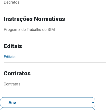
Decretos
Estrutura Organizacional
Instruções Normativas
Programa de Trabalho do SIM
Secretarias
Administração
Editais
Agricultura e Meio Ambiente
Editais
Assistência Social
Educação, Cultura, Desporto e Turismo
Contratos
Obras
Saúde
Contratos
Serviços