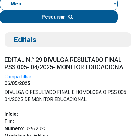
IPTU 2026
Nota Fiscal Eletrônica
Pesquisar
Ouvidoria
Portal do Cidadão
Editais
Portal do Servidor
EDITAL N.° 29 DIVULGA RESULTADO FINAL -
PSS 005- 04/2025- MONITOR EDUCACIONAL
Compartilhar
Publicações
06/05/2025
Diário Oficial (Novo)
DIVULGA O RESULTADO FINAL E HOMOLOGA O PSS 005
Diário Oficial (Até 30/04)
04/2025 DE MONITOR EDUCACIONAL.
Recursos Humanos
Início:
Processo Seletivo
Fim:
Seletivo Simplificado
Número:
029/2025
Modalidade:
Editais