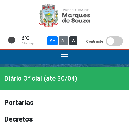
6°C
A+
A-
A
Contraste
Céu limpo
Diário Oficial (até 30/04)
Institucional
A Prefeitura
Gabinete do Prefeito
Portarias
Gabinete do Vice-prefeito
História do Município
Decretos
Símbolos Oficiais