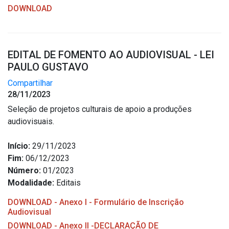
DOWNLOAD
Outros
Downloads
Notícias
EDITAL DE FOMENTO AO AUDIOVISUAL - LEI
PAULO GUSTAVO
Contato
Página Inicial
Compartilhar
28/11/2023
Seleção de projetos culturais de apoio a produções
audiovisuais.
Início:
29/11/2023
Fim:
06/12/2023
Número:
01/2023
Modalidade:
Editais
DOWNLOAD - Anexo I - Formulário de Inscrição
Audiovisual
DOWNLOAD - Anexo II -DECLARAÇÃO DE