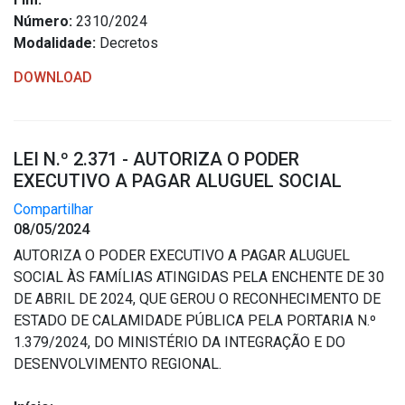
Concursos
Número:
2310/2024
Instruções Normativas
Modalidade:
Decretos
Licitações
DOWNLOAD
Dispensas e Inexigibilidades
Chamamentos Públicos
Leis, Decretos e Portarias
LEI N.º 2.371 - AUTORIZA O PODER
EXECUTIVO A PAGAR ALUGUEL SOCIAL
Compartilhar
08/05/2024
Transparência
AUTORIZA O PODER EXECUTIVO A PAGAR ALUGUEL
SOCIAL ÀS FAMÍLIAS ATINGIDAS PELA ENCHENTE DE 30
Portal da Transparência
DE ABRIL DE 2024, QUE GEROU O RECONHECIMENTO DE
Radar da Transparência
ESTADO DE CALAMIDADE PÚBLICA PELA PORTARIA N.º
Cespro
1.379/2024, DO MINISTÉRIO DA INTEGRAÇÃO E DO
DESENVOLVIMENTO REGIONAL.