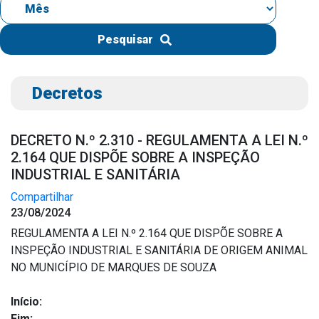
IPTU 2026
Nota Fiscal Eletrônica
Pesquisar
Ouvidoria
Portal do Cidadão
Decretos
Portal do Servidor
DECRETO N.º 2.310 - REGULAMENTA A LEI N.º
2.164 QUE DISPÕE SOBRE A INSPEÇÃO
INDUSTRIAL E SANITÁRIA
Publicações
Compartilhar
Diário Oficial (Novo)
23/08/2024
Diário Oficial (Até 30/04)
REGULAMENTA A LEI N.º 2.164 QUE DISPÕE SOBRE A
INSPEÇÃO INDUSTRIAL E SANITÁRIA DE ORIGEM ANIMAL
Recursos Humanos
NO MUNICÍPIO DE MARQUES DE SOUZA
Processo Seletivo
Seletivo Simplificado
Início:
Fim: