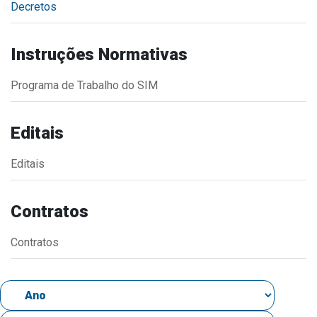
Decretos
Estrutura Organizacional
Instruções Normativas
Programa de Trabalho do SIM
Secretarias
Administração
Editais
Agricultura e Meio Ambiente
Editais
Assistência Social
Educação, Cultura, Desporto e Turismo
Contratos
Obras
Saúde
Contratos
Serviços