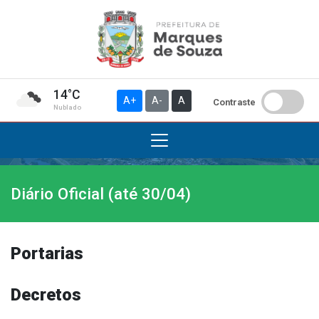
14°C
A+
A-
A
Contraste
Nublado
Diário Oficial (até 30/04)
Institucional
A Prefeitura
Gabinete do Prefeito
Portarias
Gabinete do Vice-prefeito
História do Município
Decretos
Símbolos Oficiais