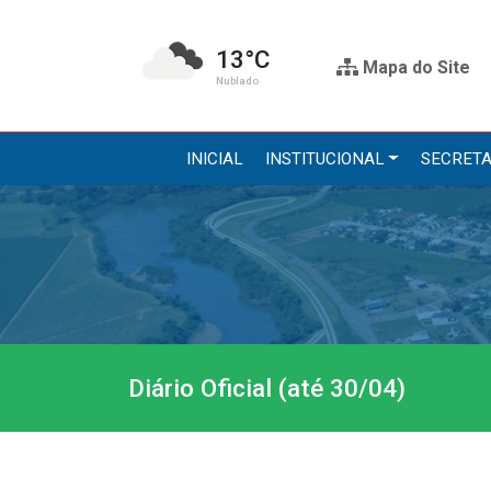
13°C
Mapa do Site
Nublado
INICIAL
INSTITUCIONAL
SECRETA
Institucional
Secre
A Prefeitura
Administr
Gabinete do Prefeito
Agricultur
Gabinete do Vice-prefeito
Assistênci
Diário Oficial (até 30/04)
História do Município
Educação, 
Símbolos Oficiais
Obras
Estrutura Organizacional
Saúde