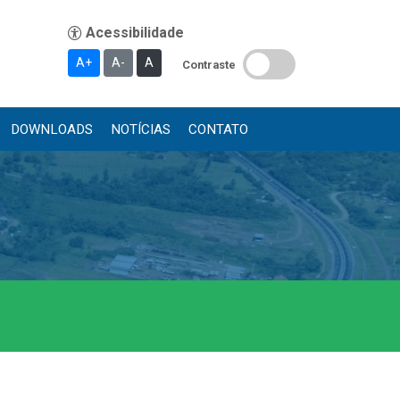
A+
A-
A
Contraste
DOWNLOADS
NOTÍCIAS
CONTATO
Publicações
Diário Oficial (Novo)
Diário Oficial (Até 30/04)
Recursos Humanos
Processo Seletivo
Seletivo Simplificado
Concursos