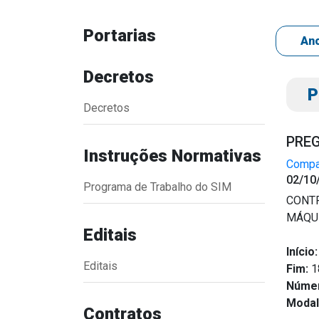
Portarias
Decretos
P
Decretos
PREG
Instruções Normativas
Compar
Transparência
Outro
02/10
Programa de Trabalho do SIM
Portal da Transparência
Download
CONTR
Radar da Transparência
Notícias
MÁQU
Editais
Cespro
Contato
Início:
Página Inic
Editais
Fim:
1
Núme
Modal
Contratos