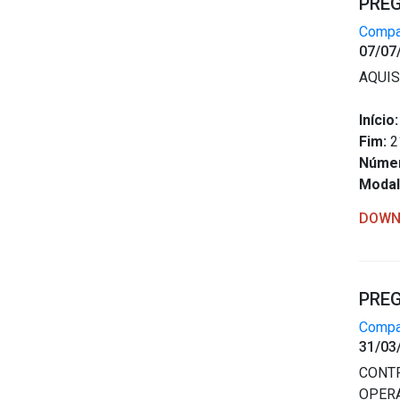
PREG
Compar
07/07
AQUIS
Início:
Fim:
2
Núme
Modal
DOWN
PREG
Compar
31/03
CONTR
OPER