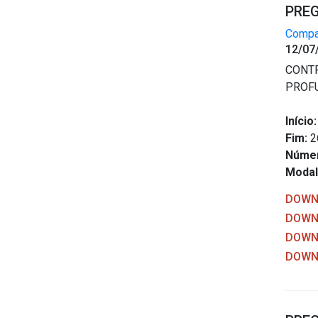
PREG
Compar
12/07
CONTR
PROFUN
Início:
Fim:
2
Núme
Modal
DOWNL
DOWN
DOWNL
DOWNL