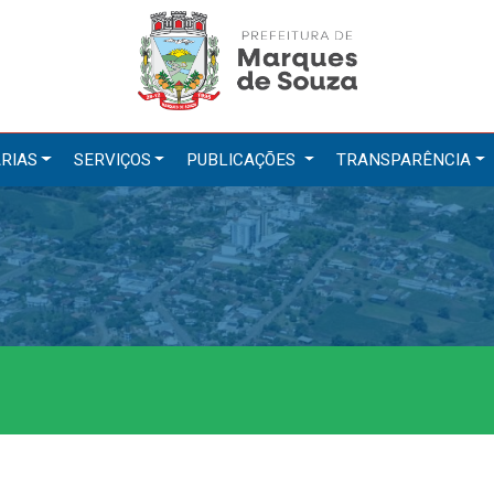
RIAS
SERVIÇOS
PUBLICAÇÕES
TRANSPARÊNCIA
tarias
Serviços
ação
IPTU 2026
a e Meio Ambiente
Nota Fiscal Eletrônica
a Social
Ouvidoria
Cultura, Desporto e Turismo
Portal do Cidadão
Portal do Servidor