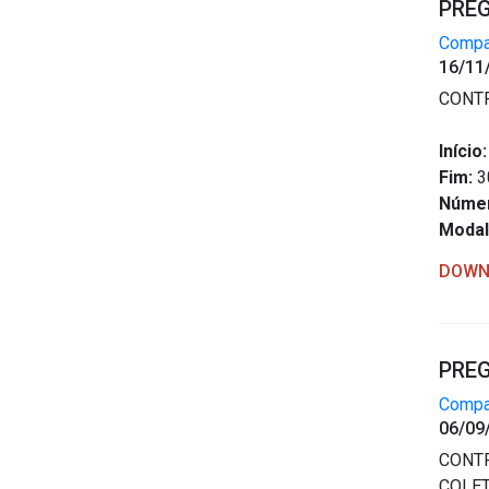
PREG
Compar
16/11
CONTR
Início:
Fim:
3
Núme
Modal
DOWN
PREG
Compar
06/09
CONTR
COLET