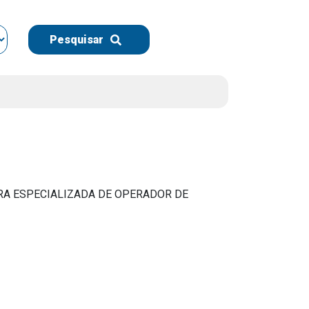
Instruções Normativas
Licitações
Pesquisar
Dispensas e Inexigibilidades
Chamamentos Públicos
Leis, Decretos e Portarias
A ESPECIALIZADA DE OPERADOR DE