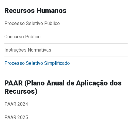
Concursos
Recursos Humanos
Instruções Normativas
Licitações
Processo Seletivo Público
Dispensas e Inexigibilidades
Concurso Público
Chamamentos Públicos
Leis, Decretos e Portarias
Instruções Normativas
Processo Seletivo Simplificado
Transparência
PAAR (Plano Anual de Aplicação dos
Recursos)
Portal da Transparência
Radar da Transparência
PAAR 2024
Cespro
PAAR 2025