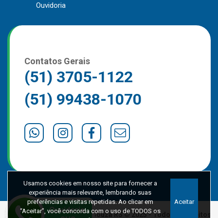
Ouvidoria
Contatos Gerais
(51) 3705-1122
(51) 99438-1070
Usamos cookies em nosso site para fornecer a
experiência mais relevante, lembrando suas
preferências e visitas repetidas. Ao clicar em
Aceitar
“Aceitar”, você concorda com o uso de TODOS os
Prefeitura de Marques de Souza RS © 2025 - Todos os direitos