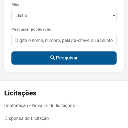
Mês
Estrutura Organizacional
Pesquisar publicação
Secretarias
Administração
Agricultura e Meio Ambiente
Pesquisar
Assistência Social
Educação, Cultura, Desporto e Turismo
Obras
Licitações
Saúde
Contratação - Nova lei de licitações
Dispensa de Licitação
Serviços