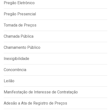
Pregão Eletrônico
IPTU 2026
Nota Fiscal Eletrônica
Pregão Presencial
Ouvidoria
Tomada de Preços
Portal do Cidadão
Chamada Pública
Portal do Servidor
Chamamento Público
Inexigibilidade
Publicações
Concorrência
Diário Oficial (Novo)
Diário Oficial (Até 30/04)
Leilão
Recursos Humanos
Manifestação de Interesse de Contratação
Processo Seletivo
Adesão a Ata de Registro de Preços
Seletivo Simplificado