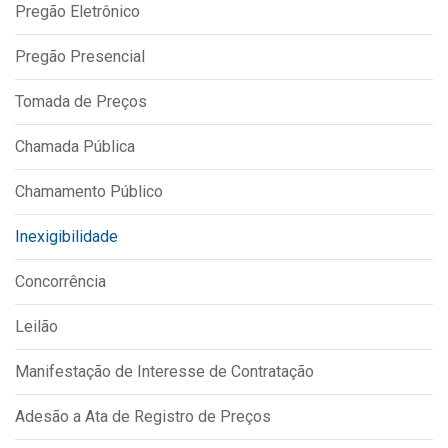
Pregão Eletrônico
IPTU 2026
Nota Fiscal Eletrônica
Pregão Presencial
Ouvidoria
Tomada de Preços
Portal do Cidadão
Chamada Pública
Portal do Servidor
Chamamento Público
Inexigibilidade
Publicações
Concorrência
Diário Oficial (Novo)
Diário Oficial (Até 30/04)
Leilão
Recursos Humanos
Manifestação de Interesse de Contratação
Processo Seletivo
Adesão a Ata de Registro de Preços
Seletivo Simplificado