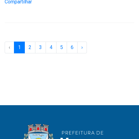
Compartilhar
‹
1
2
3
4
5
6
›