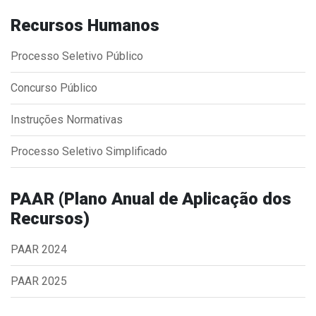
Concursos
Recursos Humanos
Instruções Normativas
Licitações
Processo Seletivo Público
Dispensas e Inexigibilidades
Concurso Público
Chamamentos Públicos
Leis, Decretos e Portarias
Instruções Normativas
Processo Seletivo Simplificado
Transparência
PAAR (Plano Anual de Aplicação dos
Recursos)
Portal da Transparência
Radar da Transparência
PAAR 2024
Cespro
PAAR 2025