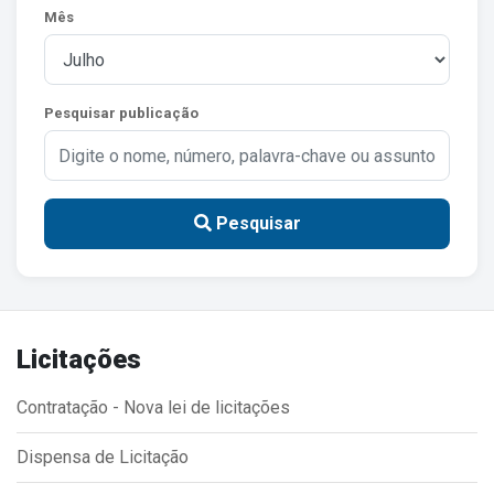
Mês
Estrutura Organizacional
Pesquisar publicação
Secretarias
Administração
Agricultura e Meio Ambiente
Pesquisar
Assistência Social
Educação, Cultura, Desporto e Turismo
Obras
Licitações
Saúde
Contratação - Nova lei de licitações
Dispensa de Licitação
Serviços