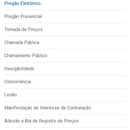
Pregão Eletrônico
IPTU 2026
Nota Fiscal Eletrônica
Pregão Presencial
Ouvidoria
Tomada de Preços
Portal do Cidadão
Chamada Pública
Portal do Servidor
Chamamento Público
Inexigibilidade
Publicações
Concorrência
Diário Oficial (Novo)
Diário Oficial (Até 30/04)
Leilão
Recursos Humanos
Manifestação de Interesse de Contratação
Processo Seletivo
Adesão a Ata de Registro de Preços
Seletivo Simplificado