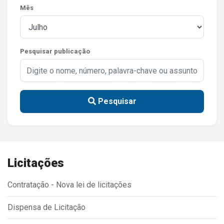
Mês
Estrutura Organizacional
Pesquisar publicação
Secretarias
Administração
Agricultura e Meio Ambiente
Pesquisar
Assistência Social
Educação, Cultura, Desporto e Turismo
Obras
Licitações
Saúde
Contratação - Nova lei de licitações
Dispensa de Licitação
Serviços