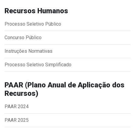
Concursos
Recursos Humanos
Instruções Normativas
Licitações
Processo Seletivo Público
Dispensas e Inexigibilidades
Concurso Público
Chamamentos Públicos
Leis, Decretos e Portarias
Instruções Normativas
Processo Seletivo Simplificado
Transparência
PAAR (Plano Anual de Aplicação dos
Recursos)
Portal da Transparência
Radar da Transparência
PAAR 2024
Cespro
PAAR 2025