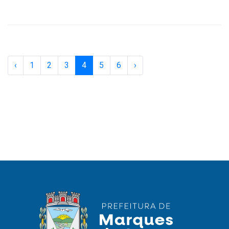
‹
1
2
3
4
5
6
›