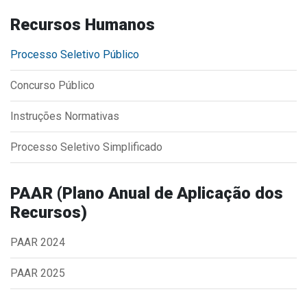
Concursos
Recursos Humanos
Instruções Normativas
Licitações
Processo Seletivo Público
Dispensas e Inexigibilidades
Concurso Público
Chamamentos Públicos
Leis, Decretos e Portarias
Instruções Normativas
Processo Seletivo Simplificado
Transparência
PAAR (Plano Anual de Aplicação dos
Recursos)
Portal da Transparência
Radar da Transparência
PAAR 2024
Cespro
PAAR 2025