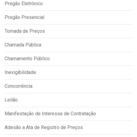
Pregão Eletrônico
IPTU 2026
Nota Fiscal Eletrônica
Pregão Presencial
Ouvidoria
Tomada de Preços
Portal do Cidadão
Chamada Pública
Portal do Servidor
Chamamento Público
Inexigibilidade
Publicações
Concorrência
Diário Oficial (Novo)
Diário Oficial (Até 30/04)
Leilão
Recursos Humanos
Manifestação de Interesse de Contratação
Processo Seletivo
Adesão a Ata de Registro de Preços
Seletivo Simplificado