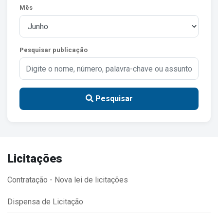
Mês
Estrutura Organizacional
Pesquisar publicação
Secretarias
Administração
Agricultura e Meio Ambiente
Pesquisar
Assistência Social
Educação, Cultura, Desporto e Turismo
Obras
Licitações
Saúde
Contratação - Nova lei de licitações
Dispensa de Licitação
Serviços