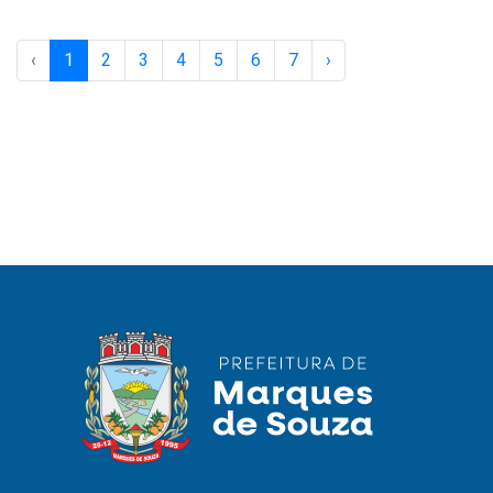
‹
1
2
3
4
5
6
7
›