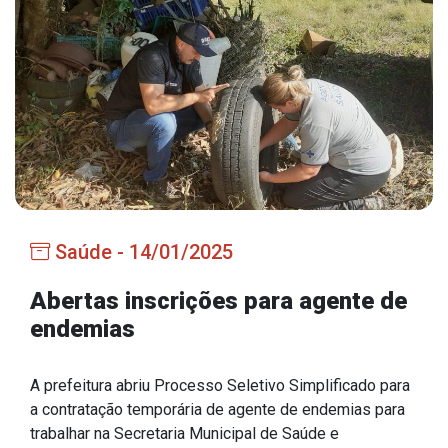
Estrutura Organizacional
Secretarias
Administração
Agricultura e Meio Ambiente
Assistência Social
Saúde - 14/01/2025
Educação, Cultura, Desporto e Turismo
Obras
Abertas inscrições para agente de
endemias
Saúde
A prefeitura abriu Processo Seletivo Simplificado para
a contratação temporária de agente de endemias para
Serviços
trabalhar na Secretaria Municipal de Saúde e