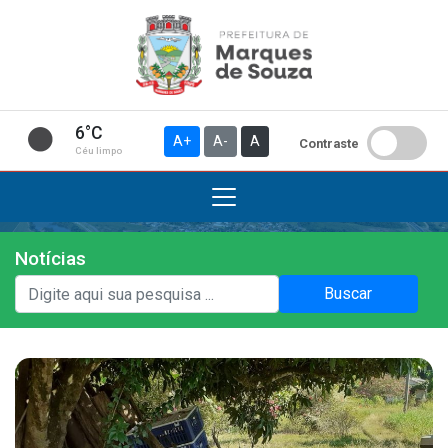
6°C
A+
A-
A
Contraste
Céu limpo
Notícias
Institucional
Buscar
A Prefeitura
Gabinete do Prefeito
Gabinete do Vice-prefeito
História do Município
Símbolos Oficiais