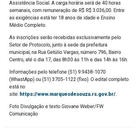
Assistência Social. A carga horária será de 40 horas
IPTU 2026
semanais, com remuneração de R$ R$ 3.036,00. Entre
Nota Fiscal Eletrônica
as exigências está ter 18 anos de idade e Ensino
Médio Completo.
Ouvidoria
Portal do Cidadão
As inscrições serão recebidas exclusivamente pelo
Setor de Protocolo, junto à sede da prefeitura
Portal do Servidor
municipal, na Rua Getúlio Vargas, número 796, Bairro
Centro, até o dia 17, das 8h30 às 11h e das 14h às 16h.
Informações pelo telefone (51) 9.9438-1070
Publicações
(WhastApp) ou (51) 3705-1122 (fixo). O edital completo
está no
Diário Oficial (Novo)
site:
https://www.marquesdesouza.rs.gov.br/
.
Diário Oficial (Até 30/04)
Foto Divulgação e texto Giovane Weber/FW
Recursos Humanos
Comunicação
Processo Seletivo
Seletivo Simplificado