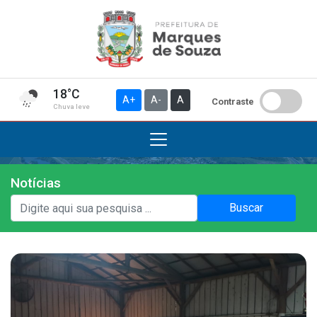
18°C
A+
A-
A
Contraste
Chuva leve
Notícias
Institucional
Buscar
A Prefeitura
Gabinete do Prefeito
Gabinete do Vice-prefeito
História do Município
Símbolos Oficiais