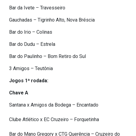
Outros
Bar da Ivete – Travesseiro
Gauchadas – Tigrinho Alto, Nova Bréscia
Downloads
Notícias
Bar do Irio – Colinas
Contato
Bar do Dudu – Estrela
Página Inicial
Bar do Paulinho – Bom Retiro do Sul
3 Amigos – Teutônia
Jogos 1ª rodada:
Chave A
Santana x Amigos da Bodega – Encantado
Clube Atlético x EC Cruzeiro – Forquetinha
Bar do Mano Gregory x CTG Querência – Cruzeiro do