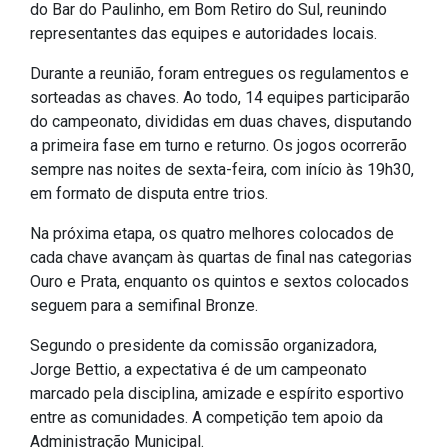
do Bar do Paulinho, em Bom Retiro do Sul, reunindo
IPTU 2026
representantes das equipes e autoridades locais.
Nota Fiscal Eletrônica
Durante a reunião, foram entregues os regulamentos e
Ouvidoria
sorteadas as chaves. Ao todo, 14 equipes participarão
Portal do Cidadão
do campeonato, divididas em duas chaves, disputando
a primeira fase em turno e returno. Os jogos ocorrerão
Portal do Servidor
sempre nas noites de sexta-feira, com início às 19h30,
em formato de disputa entre trios.
Na próxima etapa, os quatro melhores colocados de
Publicações
cada chave avançam às quartas de final nas categorias
Ouro e Prata, enquanto os quintos e sextos colocados
Diário Oficial (Novo)
seguem para a semifinal Bronze.
Diário Oficial (Até 30/04)
Segundo o presidente da comissão organizadora,
Recursos Humanos
Jorge Bettio, a expectativa é de um campeonato
Processo Seletivo
marcado pela disciplina, amizade e espírito esportivo
entre as comunidades. A competição tem apoio da
Seletivo Simplificado
Administração Municipal.