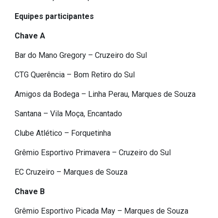
Concursos
Equipes participantes
Instruções Normativas
Licitações
Chave A
Dispensas e Inexigibilidades
Bar do Mano Gregory – Cruzeiro do Sul
Chamamentos Públicos
CTG Querência – Bom Retiro do Sul
Leis, Decretos e Portarias
Amigos da Bodega – Linha Perau, Marques de Souza
Santana – Vila Moça, Encantado
Transparência
Clube Atlético – Forquetinha
Portal da Transparência
Grêmio Esportivo Primavera – Cruzeiro do Sul
Radar da Transparência
EC Cruzeiro – Marques de Souza
Cespro
Chave B
Grêmio Esportivo Picada May – Marques de Souza