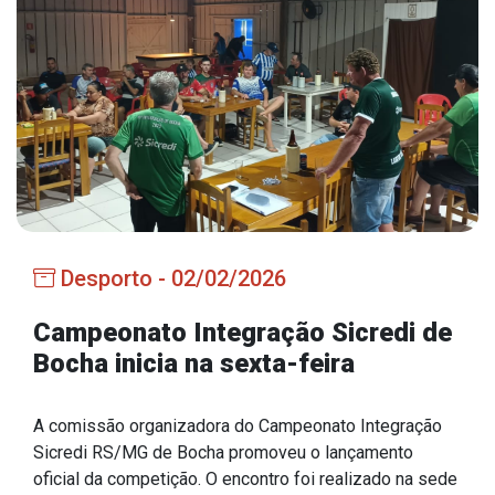
Estrutura Organizacional
Secretarias
Administração
Agricultura e Meio Ambiente
Assistência Social
Desporto - 02/02/2026
Educação, Cultura, Desporto e Turismo
Obras
Campeonato Integração Sicredi de
Bocha inicia na sexta-feira
Saúde
A comissão organizadora do Campeonato Integração
Sicredi RS/MG de Bocha promoveu o lançamento
Serviços
oficial da competição. O encontro foi realizado na sede