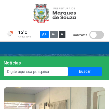
15°C
A+
A-
A
Contraste
Chuva leve
Notícias
Institucional
Buscar
A Prefeitura
Gabinete do Prefeito
Gabinete do Vice-prefeito
História do Município
Símbolos Oficiais