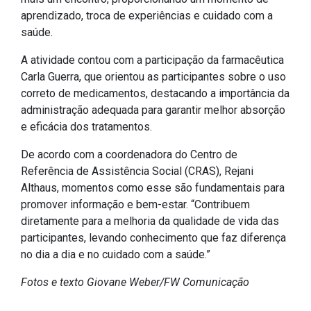
aprendizado, troca de experiências e cuidado com a
IPTU 2026
saúde.
Nota Fiscal Eletrônica
A atividade contou com a participação da farmacêutica
Ouvidoria
Carla Guerra, que orientou as participantes sobre o uso
Portal do Cidadão
correto de medicamentos, destacando a importância da
Portal do Servidor
administração adequada para garantir melhor absorção
e eficácia dos tratamentos.
De acordo com a coordenadora do Centro de
Referência de Assistência Social (CRAS), Rejani
Publicações
Althaus, momentos como esse são fundamentais para
Diário Oficial (Novo)
promover informação e bem-estar. “Contribuem
diretamente para a melhoria da qualidade de vida das
Diário Oficial (Até 30/04)
participantes, levando conhecimento que faz diferença
Recursos Humanos
no dia a dia e no cuidado com a saúde.”
Processo Seletivo
Fotos e texto Giovane Weber/FW Comunicação
Seletivo Simplificado