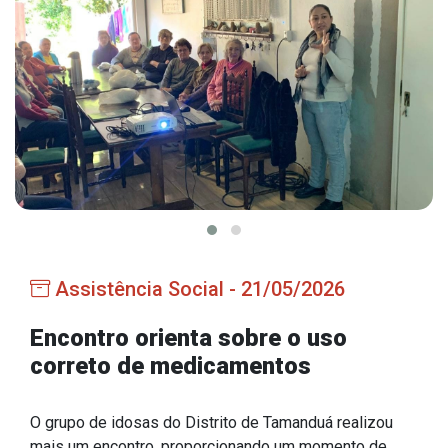
Estrutura Organizacional
Secretarias
Administração
Agricultura e Meio Ambiente
Assistência Social
Educação, Cultura, Desporto e Turismo
Assistência Social - 21/05/2026
Obras
Saúde
Encontro orienta sobre o uso
correto de medicamentos
O grupo de idosas do Distrito de Tamanduá realizou
Serviços
mais um encontro, proporcionando um momento de