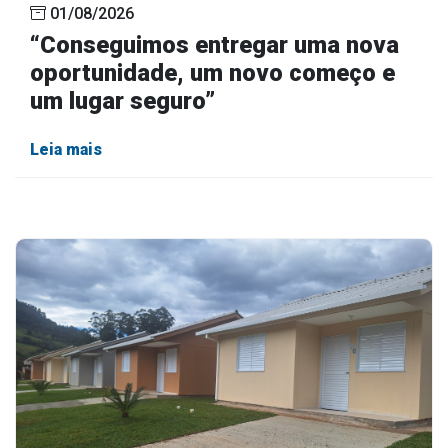
01/08/2026
Outros
“Conseguimos entregar uma nova
Downloads
oportunidade, um novo começo e
um lugar seguro”
Notícias
Contato
Leia mais
Página Inicial