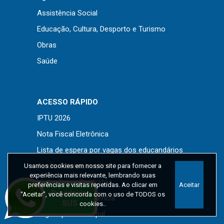
Assistência Social
Educação, Cultura, Desporto e Turismo
Obras
Saúde
ACESSO RÁPIDO
IPTU 2026
Nota Fiscal Eletrônica
Lista de espera por vagas dos educandários
Auxílio Reconstrução
Usamos cookies em nosso site para fornecer a
experiência mais relevante, lembrando suas
Licitações e Contratos
preferências e visitas repetidas. Ao clicar em
Aceitar
“Aceitar”, você concorda com o uso de TODOS os
Portal da Transparência
cookies..
Legislação Municipal