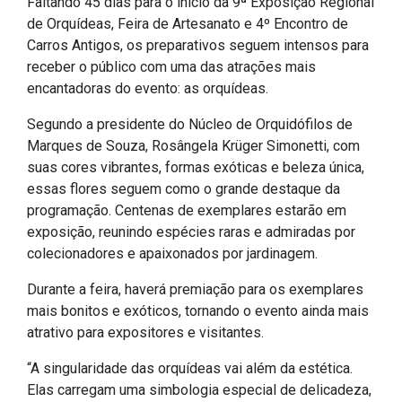
Faltando 45 dias para o início da 9ª Exposição Regional
IPTU 2026
de Orquídeas, Feira de Artesanato e 4º Encontro de
Carros Antigos, os preparativos seguem intensos para
Nota Fiscal Eletrônica
receber o público com uma das atrações mais
Ouvidoria
encantadoras do evento: as orquídeas.
Portal do Cidadão
Segundo a presidente do Núcleo de Orquidófilos de
Portal do Servidor
Marques de Souza, Rosângela Krüger Simonetti, com
suas cores vibrantes, formas exóticas e beleza única,
essas flores seguem como o grande destaque da
programação. Centenas de exemplares estarão em
Publicações
exposição, reunindo espécies raras e admiradas por
colecionadores e apaixonados por jardinagem.
Diário Oficial (Novo)
Durante a feira, haverá premiação para os exemplares
Diário Oficial (Até 30/04)
mais bonitos e exóticos, tornando o evento ainda mais
Recursos Humanos
atrativo para expositores e visitantes.
Processo Seletivo
“A singularidade das orquídeas vai além da estética.
Seletivo Simplificado
Elas carregam uma simbologia especial de delicadeza,