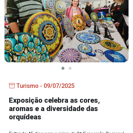
Estrutura Organizacional
Secretarias
Administração
Agricultura e Meio Ambiente
Assistência Social
Educação, Cultura, Desporto e Turismo
Turismo - 09/07/2025
Obras
Saúde
Exposição celebra as cores,
aromas e a diversidade das
orquídeas
Serviços