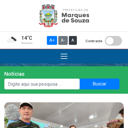
14°C
A+
A-
A
Contraste
Nublado
Notícias
Institucional
Buscar
A Prefeitura
Gabinete do Prefeito
Gabinete do Vice-prefeito
História do Município
Símbolos Oficiais