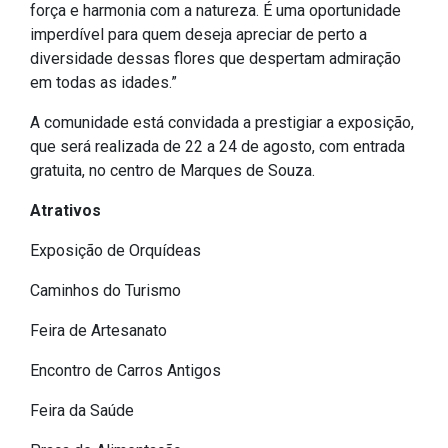
Concursos
força e harmonia com a natureza. É uma oportunidade
imperdível para quem deseja apreciar de perto a
Instruções Normativas
diversidade dessas flores que despertam admiração
Licitações
em todas as idades.”
Dispensas e Inexigibilidades
A comunidade está convidada a prestigiar a exposição,
Chamamentos Públicos
que será realizada de 22 a 24 de agosto, com entrada
Leis, Decretos e Portarias
gratuita, no centro de Marques de Souza.
Atrativos
Exposição de Orquídeas
Transparência
Caminhos do Turismo
Portal da Transparência
Feira de Artesanato
Radar da Transparência
Encontro de Carros Antigos
Cespro
Feira da Saúde