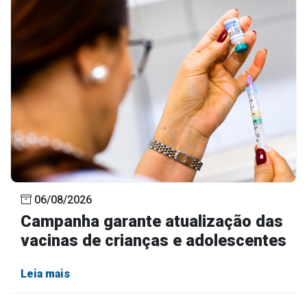
Concursos
Instruções Normativas
Licitações
Dispensas e Inexigibilidades
Chamamentos Públicos
Leis, Decretos e Portarias
Transparência
06/08/2026
Portal da Transparência
Campanha garante atualização das
Radar da Transparência
vacinas de crianças e adolescentes
Cespro
Leia mais