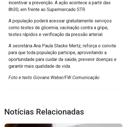
incentivar a prevenção. A ação acontece a partir das
IPTU 2026
8h30, em frente ao Supermercado STR.
Nota Fiscal Eletrônica
A população poderá acessar gratuitamente serviços
Ouvidoria
como testes de glicemia, vacinação contra a gripe,
Portal do Cidadão
testes rápidos e verificação da pressão arterial.
Portal do Servidor
A secretária Ana Paula Stacke Mertz, reforça o convite
para que toda população participe, aproveitando a
oportunidade para cuidar da saúde, prevenir doenças e
garantir mais qualidade de vida.
Publicações
Foto e texto Giovane Weber/FW Comunicação
Diário Oficial (Novo)
Diário Oficial (Até 30/04)
Recursos Humanos
Notícias Relacionadas
Processo Seletivo
Seletivo Simplificado