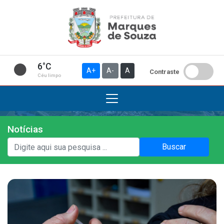
6°C
A+
A-
A
Contraste
Céu limpo
Notícias
Institucional
Buscar
A Prefeitura
Gabinete do Prefeito
Gabinete do Vice-prefeito
História do Município
Símbolos Oficiais