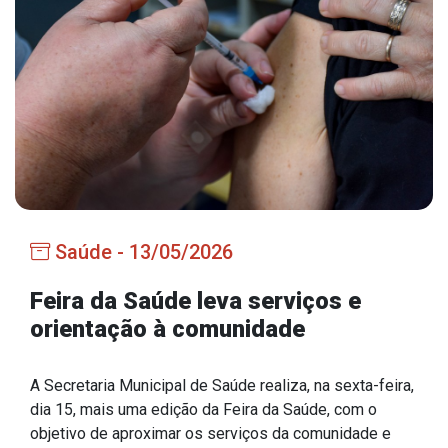
Estrutura Organizacional
Secretarias
Administração
Agricultura e Meio Ambiente
Assistência Social
Saúde - 13/05/2026
Educação, Cultura, Desporto e Turismo
Obras
Feira da Saúde leva serviços e
orientação à comunidade
Saúde
A Secretaria Municipal de Saúde realiza, na sexta-feira,
dia 15, mais uma edição da Feira da Saúde, com o
Serviços
objetivo de aproximar os serviços da comunidade e