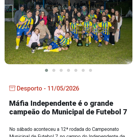
Estrutura Organizacional
Secretarias
Administração
Agricultura e Meio Ambiente
Assistência Social
Educação, Cultura, Desporto e Turismo
Desporto - 11/05/2026
Obras
Saúde
Máfia Independente é o grande
campeão do Municipal de Futebol 7
No sábado aconteceu a 12ª rodada do Campeonato
Serviços
Municipal de Futebol 7, no campo do Independente de