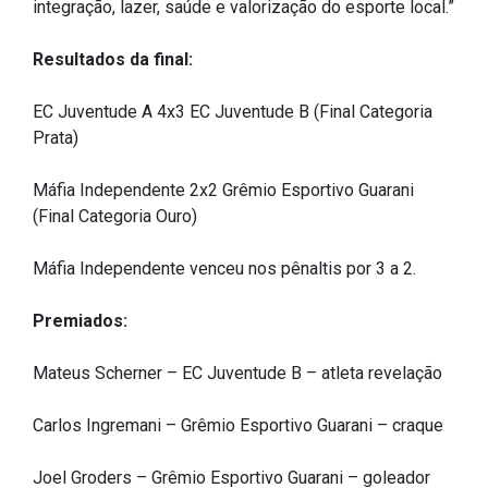
Concursos
integração, lazer, saúde e valorização do esporte local.”
Instruções Normativas
Resultados da final:
Licitações
Dispensas e Inexigibilidades
EC Juventude A 4x3 EC Juventude B (Final Categoria
Prata)
Chamamentos Públicos
Leis, Decretos e Portarias
Máfia Independente 2x2 Grêmio Esportivo Guarani
(Final Categoria Ouro)
Máfia Independente venceu nos pênaltis por 3 a 2.
Transparência
Premiados:
Portal da Transparência
Radar da Transparência
Mateus Scherner – EC Juventude B – atleta revelação
Cespro
Carlos Ingremani – Grêmio Esportivo Guarani – craque
Joel Groders – Grêmio Esportivo Guarani – goleador