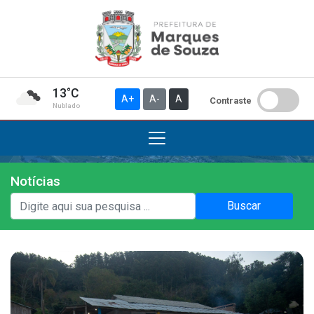
13°C
A+
A-
A
Contraste
Nublado
Notícias
Institucional
Buscar
A Prefeitura
Gabinete do Prefeito
Gabinete do Vice-prefeito
História do Município
Símbolos Oficiais