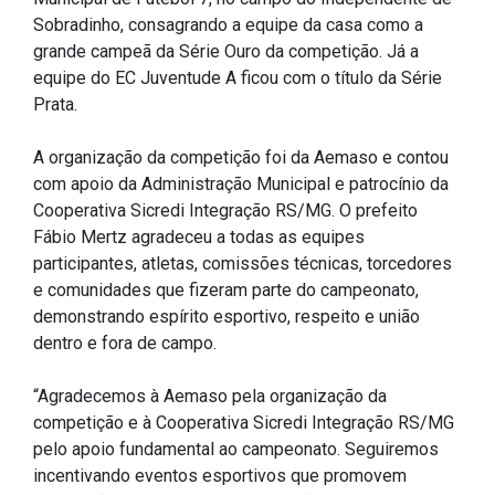
Sobradinho, consagrando a equipe da casa como a
IPTU 2026
grande campeã da Série Ouro da competição. Já a
Nota Fiscal Eletrônica
equipe do EC Juventude A ficou com o título da Série
Ouvidoria
Prata.
Portal do Cidadão
A organização da competição foi da Aemaso e contou
Portal do Servidor
com apoio da Administração Municipal e patrocínio da
Cooperativa Sicredi Integração RS/MG. O prefeito
Fábio Mertz agradeceu a todas as equipes
participantes, atletas, comissões técnicas, torcedores
Publicações
e comunidades que fizeram parte do campeonato,
demonstrando espírito esportivo, respeito e união
Diário Oficial (Novo)
dentro e fora de campo.
Diário Oficial (Até 30/04)
Recursos Humanos
“Agradecemos à Aemaso pela organização da
competição e à Cooperativa Sicredi Integração RS/MG
Processo Seletivo
pelo apoio fundamental ao campeonato. Seguiremos
Seletivo Simplificado
incentivando eventos esportivos que promovem