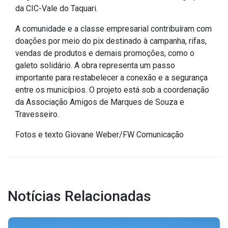
Concursos
da CIC-Vale do Taquari.
Instruções Normativas
A comunidade e a classe empresarial contribuíram com
Licitações
doações por meio do pix destinado à campanha, rifas,
Dispensas e Inexigibilidades
vendas de produtos e demais promoções, como o
galeto solidário. A obra representa um passo
Chamamentos Públicos
importante para restabelecer a conexão e a segurança
Leis, Decretos e Portarias
entre os municípios. O projeto está sob a coordenação
da Associação Amigos de Marques de Souza e
Travesseiro.
Fotos e texto Giovane Weber/FW Comunicação
Transparência
Portal da Transparência
Radar da Transparência
Cespro
Notícias Relacionadas