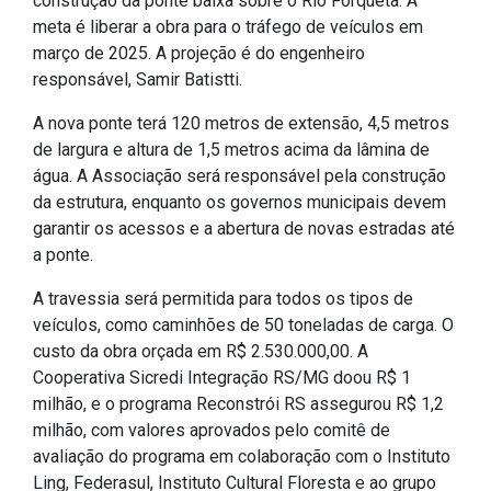
meta é liberar a obra para o tráfego de veículos em
IPTU 2026
março de 2025. A projeção é do engenheiro
Nota Fiscal Eletrônica
responsável, Samir Batistti.
Ouvidoria
A nova ponte terá 120 metros de extensão, 4,5 metros
Portal do Cidadão
de largura e altura de 1,5 metros acima da lâmina de
Portal do Servidor
água. A Associação será responsável pela construção
da estrutura, enquanto os governos municipais devem
garantir os acessos e a abertura de novas estradas até
a ponte.
Publicações
A travessia será permitida para todos os tipos de
Diário Oficial (Novo)
veículos, como caminhões de 50 toneladas de carga. O
custo da obra orçada em R$ 2.530.000,00. A
Diário Oficial (Até 30/04)
Cooperativa Sicredi Integração RS/MG doou R$ 1
Recursos Humanos
milhão, e o programa Reconstrói RS assegurou R$ 1,2
Processo Seletivo
milhão, com valores aprovados pelo comitê de
avaliação do programa em colaboração com o Instituto
Seletivo Simplificado
Ling, Federasul, Instituto Cultural Floresta e ao grupo