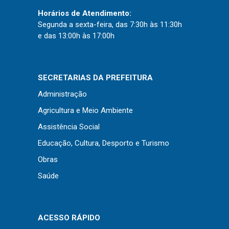
Horários de Atendimento:
Segunda a sexta-feira, das 7:30h às 11:30h
e das 13:00h às 17:00h
SECRETARIAS DA PREFEITURA
Administração
Agricultura e Meio Ambiente
Assistência Social
Educação, Cultura, Desporto e Turismo
Obras
Usamos cookies em nosso site para fornecer a
Saúde
experiência mais relevante, lembrando suas
preferências e visitas repetidas. Ao clicar em
Aceitar
“Aceitar”, você concorda com o uso de TODOS os
cookies..
ACESSO RÁPIDO