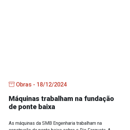
Estrutura Organizacional
Secretarias
Administração
Agricultura e Meio Ambiente
Assistência Social
Educação, Cultura, Desporto e Turismo
Obras - 18/12/2024
Obras
Saúde
Máquinas trabalham na fundação
de ponte baixa
As máquinas da SMB Engenharia trabalham na
Serviços
construção da ponte baixa sobre o Rio Forqueta. A