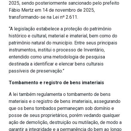
2025, sendo posteriormente sancionado pelo prefeito
Outros
Fábio Mertz em 14 de novembro de 2025,
transformando-se na Lei nº 2.611.
Downloads
Notícias
“A legislação estabelece a proteção do patrimônio
histórico e cultural, material e imaterial, bem como do
Contato
patrimônio natural do município. Entre seus principais
Página Inicial
instrumentos, institui o processo de Inventário,
entendido como uma metodologia de pesquisa
destinada a identificar e elencar bens culturais
passíveis de preservação.”
Tombamento e registro de bens imateriais
A lei também regulamenta o tombamento de bens
materiais e o registro de bens imateriais, assegurando
que os bens tombados permaneçam sob domínio e
posse de seus proprietários, porém vedando qualquer
ação de demolição, destruição ou mutilação, de modo a
garantir a integridade e a permanência do bem ao longo