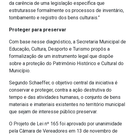
Concursos
da carência de uma legislação específica que
estruturasse formalmente os processos de inventário,
Instruções Normativas
tombamento e registro dos bens culturais.”
Licitações
Proteger para preservar
Dispensas e Inexigibilidades
Chamamentos Públicos
Com base nesse diagnóstico, a Secretaria Municipal de
Educação, Cultura, Desporto e Turismo propôs a
Leis, Decretos e Portarias
formalização de um instrumento legal que dispõe
sobre a proteção do Patrimônio Histórico e Cultural do
Município.
Transparência
Segundo Schaeffer, o objetivo central da iniciativa é
conservar e proteger, contra a ação destrutiva do
Portal da Transparência
tempo e das atividades humanas, o conjunto de bens
Radar da Transparência
materiais e imateriais existentes no território municipal
que sejam de interesse público preservar.
Cespro
O Projeto de Lei nº 165 foi aprovado por unanimidade
pela Câmara de Vereadores em 13 de novembro de