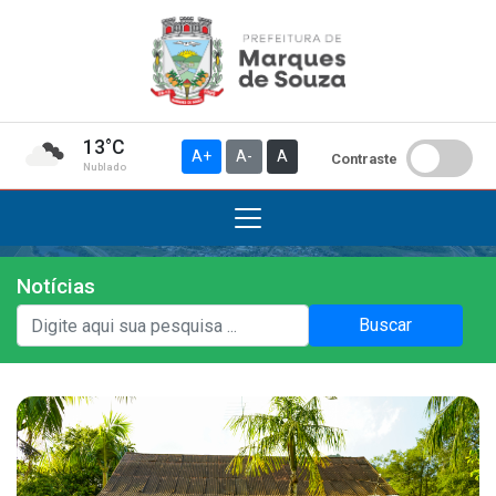
13°C
A+
A-
A
Contraste
Nublado
Notícias
Institucional
Buscar
A Prefeitura
Gabinete do Prefeito
Gabinete do Vice-prefeito
História do Município
Símbolos Oficiais