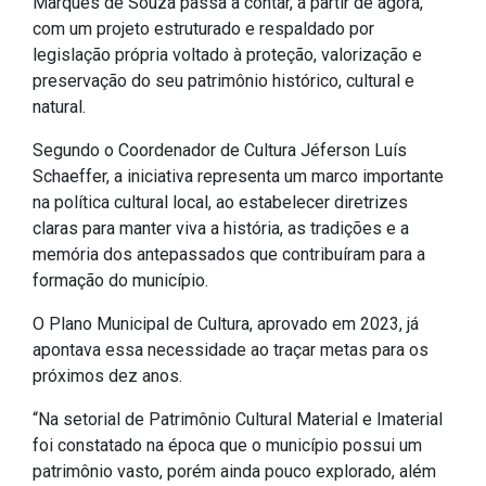
Marques de Souza passa a contar, a partir de agora,
IPTU 2026
com um projeto estruturado e respaldado por
legislação própria voltado à proteção, valorização e
Nota Fiscal Eletrônica
preservação do seu patrimônio histórico, cultural e
Ouvidoria
natural.
Portal do Cidadão
Segundo o Coordenador de Cultura Jéferson Luís
Portal do Servidor
Schaeffer, a iniciativa representa um marco importante
na política cultural local, ao estabelecer diretrizes
claras para manter viva a história, as tradições e a
memória dos antepassados que contribuíram para a
Publicações
formação do município.
Diário Oficial (Novo)
O Plano Municipal de Cultura, aprovado em 2023, já
apontava essa necessidade ao traçar metas para os
Diário Oficial (Até 30/04)
próximos dez anos.
Recursos Humanos
“Na setorial de Patrimônio Cultural Material e Imaterial
Processo Seletivo
foi constatado na época que o município possui um
Seletivo Simplificado
patrimônio vasto, porém ainda pouco explorado, além