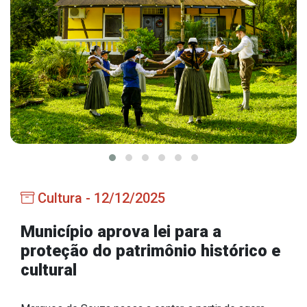
Estrutura Organizacional
Secretarias
Administração
Agricultura e Meio Ambiente
Assistência Social
Educação, Cultura, Desporto e Turismo
Cultura - 12/12/2025
Obras
Saúde
Município aprova lei para a
proteção do patrimônio histórico e
cultural
Serviços