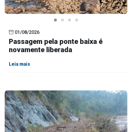
Outros
Downloads
Notícias
01/08/2026
Contato
Passagem pela ponte baixa é
Página Inicial
novamente liberada
Leia mais