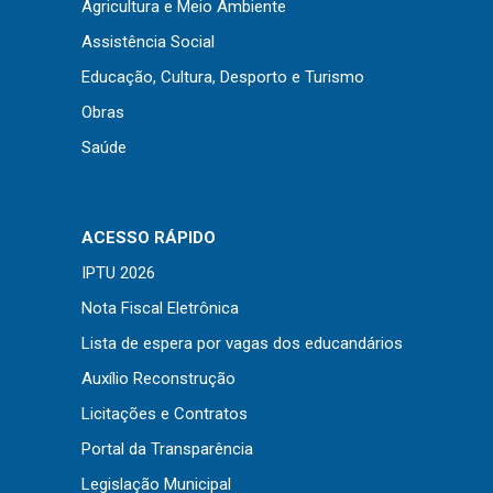
Agricultura e Meio Ambiente
Assistência Social
Educação, Cultura, Desporto e Turismo
Obras
Saúde
ACESSO RÁPIDO
IPTU 2026
Nota Fiscal Eletrônica
Lista de espera por vagas dos educandários
Usamos cookies em nosso site para fornecer a
Auxílio Reconstrução
experiência mais relevante, lembrando suas
preferências e visitas repetidas. Ao clicar em
Aceitar
Licitações e Contratos
“Aceitar”, você concorda com o uso de TODOS os
Portal da Transparência
cookies..
Legislação Municipal