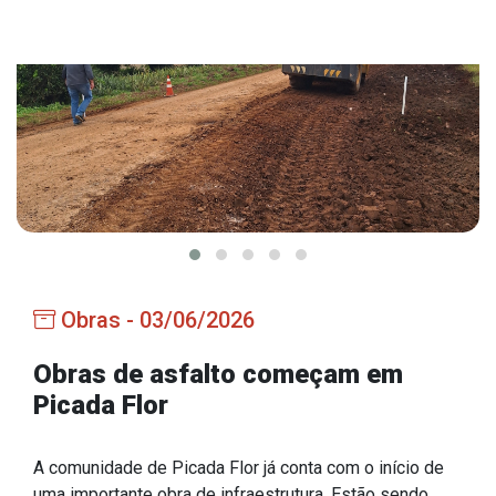
Estrutura Organizacional
Secretarias
Administração
Agricultura e Meio Ambiente
Assistência Social
Educação, Cultura, Desporto e Turismo
Obras - 03/06/2026
Obras
Saúde
Obras de asfalto começam em
Picada Flor
A comunidade de Picada Flor já conta com o início de
Serviços
uma importante obra de infraestrutura. Estão sendo