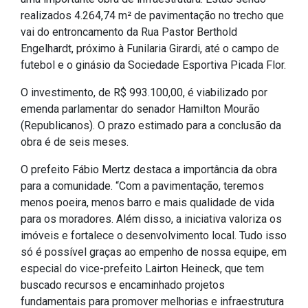
realizados 4.264,74 m² de pavimentação no trecho que
IPTU 2026
vai do entroncamento da Rua Pastor Berthold
Nota Fiscal Eletrônica
Engelhardt, próximo à Funilaria Girardi, até o campo de
Ouvidoria
futebol e o ginásio da Sociedade Esportiva Picada Flor.
Portal do Cidadão
O investimento, de R$ 993.100,00, é viabilizado por
Portal do Servidor
emenda parlamentar do senador Hamilton Mourão
(Republicanos). O prazo estimado para a conclusão da
obra é de seis meses.
O prefeito Fábio Mertz destaca a importância da obra
Publicações
para a comunidade. “Com a pavimentação, teremos
Diário Oficial (Novo)
menos poeira, menos barro e mais qualidade de vida
para os moradores. Além disso, a iniciativa valoriza os
Diário Oficial (Até 30/04)
imóveis e fortalece o desenvolvimento local. Tudo isso
Recursos Humanos
só é possível graças ao empenho de nossa equipe, em
Processo Seletivo
especial do vice-prefeito Lairton Heineck, que tem
buscado recursos e encaminhado projetos
Seletivo Simplificado
fundamentais para promover melhorias e infraestrutura