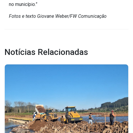
Concursos
no município.”
Instruções Normativas
Fotos e texto Giovane Weber/FW Comunicação
Licitações
Dispensas e Inexigibilidades
Chamamentos Públicos
Leis, Decretos e Portarias
Notícias Relacionadas
Transparência
Portal da Transparência
Radar da Transparência
Cespro