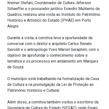
Kremer Stefani, Coordenador de Cultura Jéferson
IPTU 2026
Schaeffer e o procurador jurídico Evandro Muliterno de
Nota Fiscal Eletrônica
Quadros, realizou uma visita ao Instituto do Patrimônio
Histórico e Artístico do Estado (IPHAE) em Porto
Ouvidoria
Alegre.
Portal do Cidadão
Portal do Servidor
Durante a visita, a comitiva teve a oportunidade de
conversar com o diretor e arquiteto Carlos Renato
Savoldi e o antropólogo Yves Marcel Seraphim, com o
objetivo de aprofundar o conhecimento sobre a
temática e os processos em andamento em Marques
Publicações
de Souza.
Diário Oficial (Novo)
O município está trabalhando na formalização da Casa
Diário Oficial (Até 30/04)
de Cultura e na promulgação da Lei de Proteção ao
Recursos Humanos
Patrimônio Histórico e Cultural.
Processo Seletivo
Além disso, a comitiva também visitou o escritório da
Seletivo Simplificado
Secretaria de Cultura do Estado (SEDAC), onde foram