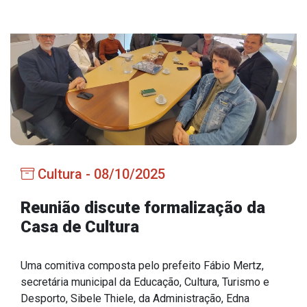
Estrutura Organizacional
Secretarias
Administração
Agricultura e Meio Ambiente
Assistência Social
Cultura - 08/10/2025
Educação, Cultura, Desporto e Turismo
Obras
Reunião discute formalização da
Casa de Cultura
Saúde
Uma comitiva composta pelo prefeito Fábio Mertz,
secretária municipal da Educação, Cultura, Turismo e
Serviços
Desporto, Sibele Thiele, da Administração, Edna