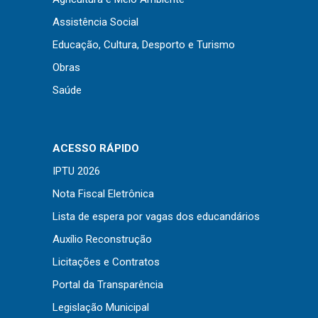
Assistência Social
Educação, Cultura, Desporto e Turismo
Obras
Saúde
ACESSO RÁPIDO
IPTU 2026
Nota Fiscal Eletrônica
Lista de espera por vagas dos educandários
Usamos cookies em nosso site para fornecer a
Auxílio Reconstrução
experiência mais relevante, lembrando suas
Licitações e Contratos
preferências e visitas repetidas. Ao clicar em
Aceitar
“Aceitar”, você concorda com o uso de TODOS os
Portal da Transparência
cookies..
Legislação Municipal