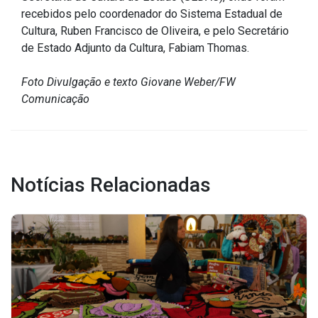
Concursos
recebidos pelo coordenador do Sistema Estadual de
Instruções Normativas
Cultura, Ruben Francisco de Oliveira, e pelo Secretário
de Estado Adjunto da Cultura, Fabiam Thomas.
Licitações
Dispensas e Inexigibilidades
Foto Divulgação e texto Giovane Weber/FW
Chamamentos Públicos
Comunicação
Leis, Decretos e Portarias
Notícias Relacionadas
Transparência
Portal da Transparência
Radar da Transparência
Cespro