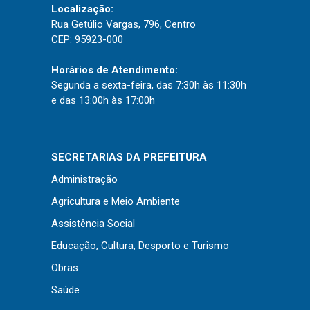
Localização:
Rua Getúlio Vargas, 796, Centro
CEP: 95923-000
Horários de Atendimento:
Segunda a sexta-feira, das 7:30h às 11:30h
e das 13:00h às 17:00h
SECRETARIAS DA PREFEITURA
Administração
Agricultura e Meio Ambiente
Assistência Social
Usamos cookies em nosso site para fornecer a
Educação, Cultura, Desporto e Turismo
experiência mais relevante, lembrando suas
preferências e visitas repetidas. Ao clicar em
Aceitar
Obras
“Aceitar”, você concorda com o uso de TODOS os
cookies..
Saúde