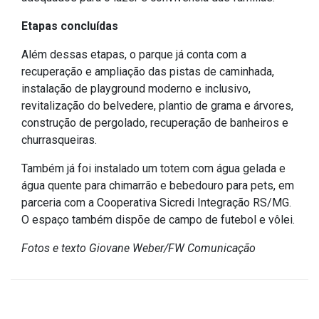
Concursos
Etapas concluídas
Instruções Normativas
Licitações
Além dessas etapas, o parque já conta com a
recuperação e ampliação das pistas de caminhada,
Dispensas e Inexigibilidades
instalação de playground moderno e inclusivo,
Chamamentos Públicos
revitalização do belvedere, plantio de grama e árvores,
Leis, Decretos e Portarias
construção de pergolado, recuperação de banheiros e
churrasqueiras.
Também já foi instalado um totem com água gelada e
água quente para chimarrão e bebedouro para pets, em
Transparência
parceria com a Cooperativa Sicredi Integração RS/MG.
O espaço também dispõe de campo de futebol e vôlei.
Portal da Transparência
Radar da Transparência
Fotos e texto Giovane Weber/FW Comunicação
Cespro