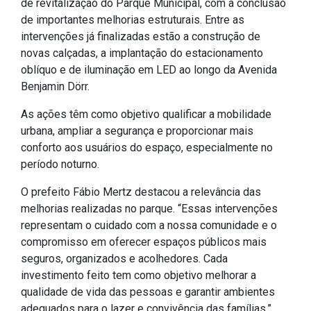
de importantes melhorias estruturais. Entre as
IPTU 2026
intervenções já finalizadas estão a construção de
Nota Fiscal Eletrônica
novas calçadas, a implantação do estacionamento
Ouvidoria
oblíquo e de iluminação em LED ao longo da Avenida
Benjamin Dörr.
Portal do Cidadão
Portal do Servidor
As ações têm como objetivo qualificar a mobilidade
urbana, ampliar a segurança e proporcionar mais
conforto aos usuários do espaço, especialmente no
período noturno.
Publicações
O prefeito Fábio Mertz destacou a relevância das
Diário Oficial (Novo)
melhorias realizadas no parque. “Essas intervenções
representam o cuidado com a nossa comunidade e o
Diário Oficial (Até 30/04)
compromisso em oferecer espaços públicos mais
Recursos Humanos
seguros, organizados e acolhedores. Cada
Processo Seletivo
investimento feito tem como objetivo melhorar a
qualidade de vida das pessoas e garantir ambientes
Seletivo Simplificado
adequados para o lazer e convivência das famílias.”