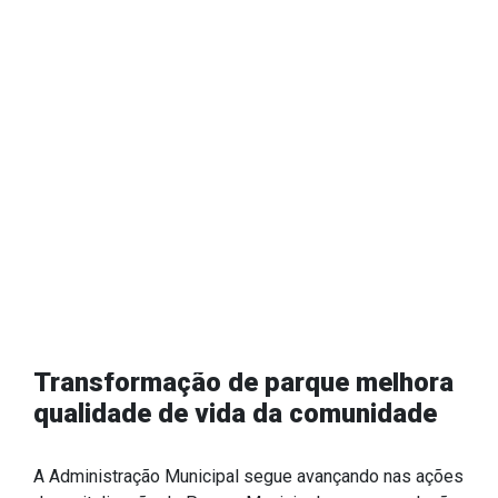
Estrutura Organizacional
Secretarias
Administração
Agricultura e Meio Ambiente
Assistência Social
Educação, Cultura, Desporto e Turismo
Obras - 06/07/2026
Obras
Saúde
Transformação de parque melhora
qualidade de vida da comunidade
A Administração Municipal segue avançando nas ações
Serviços
de revitalização do Parque Municipal, com a conclusão