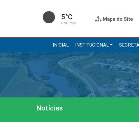
5°C
Mapa do Site
Céu limpo
INICIAL
INSTITUCIONAL
SECRETA
Institucional
Secre
A Prefeitura
Administr
Gabinete do Prefeito
Agricultur
Gabinete do Vice-prefeito
Assistênci
Notícias
História do Município
Educação, 
Símbolos Oficiais
Obras
Estrutura Organizacional
Saúde