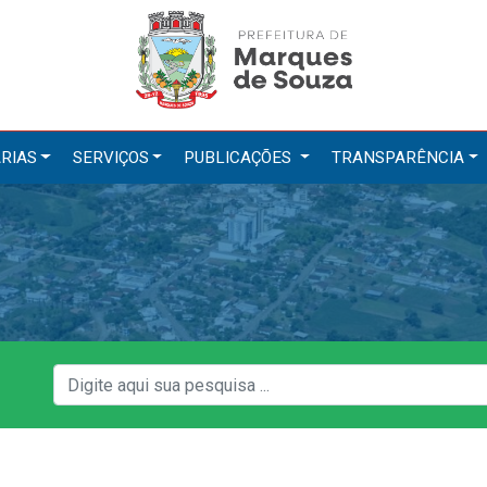
RIAS
SERVIÇOS
PUBLICAÇÕES
TRANSPARÊNCIA
tarias
Serviços
ação
IPTU 2026
a e Meio Ambiente
Nota Fiscal Eletrônica
a Social
Ouvidoria
Cultura, Desporto e Turismo
Portal do Cidadão
Portal do Servidor