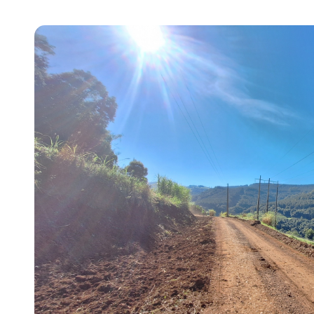
s
s
ial