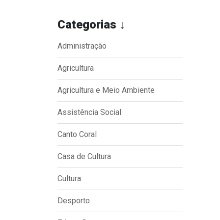
Categorias ↓
Administração
Agricultura
Agricultura e Meio Ambiente
Assistência Social
Transparência
Outro
Portal da Transparência
Download
Canto Coral
Radar da Transparência
Notícias
Casa de Cultura
Cespro
Contato
Cultura
Página Inic
Desporto