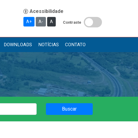
A+
A-
A
Contraste
DOWNLOADS
NOTÍCIAS
CONTATO
Publicações
Diário Oficial (Novo)
Diário Oficial (Até 30/04)
Recursos Humanos
Processo Seletivo
Buscar
Seletivo Simplificado
Concursos