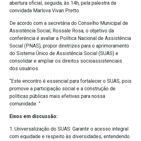
abertura oficial, seguida, às 14h, pela palestra da
IPTU 2026
convidada Marlova Vivan Pretto.
Nota Fiscal Eletrônica
De acordo com a secretária do Conselho Municipal de
Ouvidoria
Assistência Social, Rossale Rosa, o objetivo da
Portal do Cidadão
conferência é avaliar a Política Nacional de Assistência
Social (PNAS), propor diretrizes para o aprimoramento
Portal do Servidor
do Sistema Único de Assistência Social (SUAS) e
consolidar e ampliar os direitos socioassistenciais
dos usuários.
Publicações
“Este encontro é essencial para fortalecer o SUAS, pois
promove a participação social e a construção de
Diário Oficial (Novo)
políticas públicas mais efetivas para nossa
Diário Oficial (Até 30/04)
comunidade. ”
Recursos Humanos
Eixos em discussão:
Processo Seletivo
1. Universalização do SUAS: Garantir o acesso integral
Seletivo Simplificado
com equidade e respeito às diversidades, entendendo