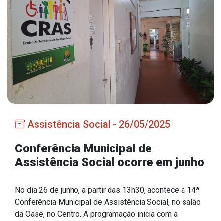
Estrutura Organizacional
Secretarias
Administração
Agricultura e Meio Ambiente
Assistência Social
Assistência Social - 26/05/2025
Educação, Cultura, Desporto e Turismo
Obras
Conferência Municipal de
Assistência Social ocorre em junho
Saúde
No dia 26 de junho, a partir das 13h30, acontece a 14ª
Conferência Municipal de Assistência Social, no salão
Serviços
da Oase, no Centro. A programação inicia com a