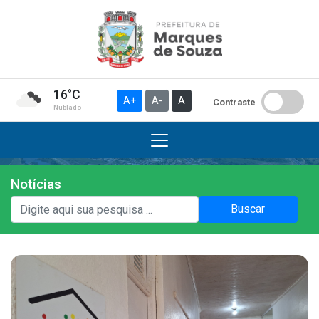
16°C
A+
A-
A
Contraste
Nublado
Notícias
Institucional
Buscar
A Prefeitura
Gabinete do Prefeito
Gabinete do Vice-prefeito
História do Município
Símbolos Oficiais