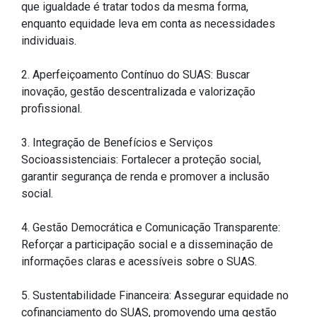
Concursos
que igualdade é tratar todos da mesma forma,
enquanto equidade leva em conta as necessidades
Instruções Normativas
individuais.
Licitações
Dispensas e Inexigibilidades
2. Aperfeiçoamento Contínuo do SUAS: Buscar
inovação, gestão descentralizada e valorização
Chamamentos Públicos
profissional.
Leis, Decretos e Portarias
3. Integração de Benefícios e Serviços
Socioassistenciais: Fortalecer a proteção social,
garantir segurança de renda e promover a inclusão
Transparência
social.
Portal da Transparência
4. Gestão Democrática e Comunicação Transparente:
Radar da Transparência
Reforçar a participação social e a disseminação de
informações claras e acessíveis sobre o SUAS.
Cespro
5. Sustentabilidade Financeira: Assegurar equidade no
cofinanciamento do SUAS, promovendo uma gestão