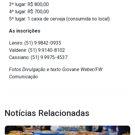
Concursos
3º lugar: R$ 800,00
Instruções Normativas
4º lugar: R$ 700,00
5º lugar: 1 caixa de cerveja (consumida no local)
Licitações
Dispensas e Inexigibilidades
As inscrições
Chamamentos Públicos
Leniro: (51) 9.9842-0935
Leis, Decretos e Portarias
Valdenir: (51) 9.9140-8102
Cassiano: (51) 9.9975-4537
Fotos Divulgação e texto Giovane Weber/FW
Comunicação
Transparência
Portal da Transparência
Radar da Transparência
Notícias Relacionadas
Cespro