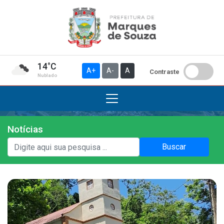
14°C
A+
A-
A
Contraste
Nublado
Notícias
Institucional
Buscar
A Prefeitura
Gabinete do Prefeito
Gabinete do Vice-prefeito
História do Município
Símbolos Oficiais