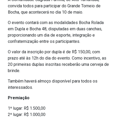
convida todos para participar do Grande Torneio de
IPTU 2026
Bocha, que acontecerá no dia 10 de maio.
Nota Fiscal Eletrônica
O evento contará com as modalidades Bocha Rolada
Ouvidoria
em Dupla e Bocha 48, disputadas em duas canchas,
Portal do Cidadão
proporcionando um dia de esporte, integração e
Portal do Servidor
confraternização entre os participantes.
O valor da inscrição por dupla é de R$ 150,00, com
prazo até às 12h do dia do evento. Como incentivo, as
20 primeiras duplas inscritas receberão uma cerveja de
Publicações
brinde.
Diário Oficial (Novo)
Também haverá almoço disponível para todos os
Diário Oficial (Até 30/04)
interessados.
Recursos Humanos
Premiação
Processo Seletivo
1º lugar: R$ 1.500,00
Seletivo Simplificado
2º lugar: R$ 1.000,00