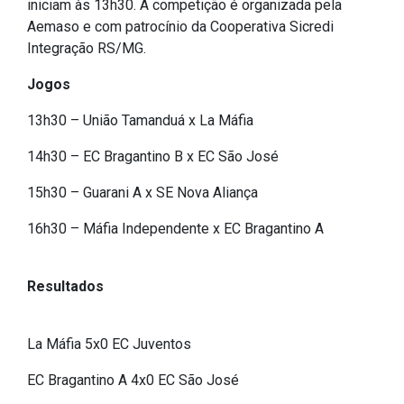
iniciam às 13h30. A competição é organizada pela
IPTU 2026
Aemaso e com patrocínio da Cooperativa Sicredi
Integração RS/MG.
Nota Fiscal Eletrônica
Ouvidoria
Jogos
Portal do Cidadão
13h30 – União Tamanduá x La Máfia
Portal do Servidor
14h30 – EC Bragantino B x EC São José
15h30 – Guarani A x SE Nova Aliança
Publicações
16h30 – Máfia Independente x EC Bragantino A
Diário Oficial (Novo)
Resultados
Diário Oficial (Até 30/04)
Recursos Humanos
La Máfia 5x0 EC Juventos
Processo Seletivo
Seletivo Simplificado
EC Bragantino A 4x0 EC São José