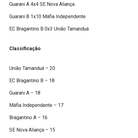
Concursos
Guarani A 4x4 SE Nova Aliança
Instruções Normativas
Guarani B 1x10 Máfia Independente
Licitações
EC Bragantino B 0x3 União Tamanduá
Dispensas e Inexigibilidades
Chamamentos Públicos
Classificação
Leis, Decretos e Portarias
União Tamanduá – 20
EC Bragantino B – 18
Transparência
Guarani A – 18
Portal da Transparência
Radar da Transparência
Máfia Independente – 17
Cespro
Bragantino A – 16
SE Nova Aliança – 15