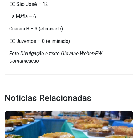
EC São José – 12
Outros
La Máfia – 6
Downloads
Guarani B – 3 (eliminado)
Notícias
Contato
EC Juventos – 0 (eliminado)
Página Inicial
Foto Divulgação e texto Giovane Weber/FW
Comunicação
Notícias Relacionadas