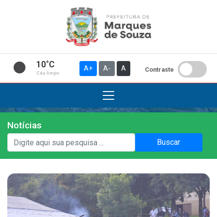
10°C
A+
A-
A
Contraste
Céu limpo
Notícias
Institucional
Buscar
A Prefeitura
Gabinete do Prefeito
Gabinete do Vice-prefeito
História do Município
Símbolos Oficiais