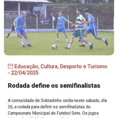
Estrutura Organizacional
Secretarias
Administração
Agricultura e Meio Ambiente
Assistência Social
Educação, Cultura, Desporto e Turismo
Educação, Cultura, Desporto e Turismo
- 22/04/2025
Obras
Rodada define os semifinalistas
Saúde
A comunidade de Sobradinho sedia neste sábado, dia
26, a rodada para definir os semifinalistas do
Campeonato Municipal de Futebol Sete. Os jogos
Serviços