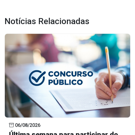
Outros
Notícias Relacionadas
Downloads
Notícias
Contato
Página Inicial
06/08/2026
Última semana para participar do