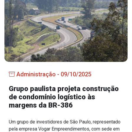
Estrutura Organizacional
Secretarias
Administração
Agricultura e Meio Ambiente
Assistência Social
Administração - 09/10/2025
Educação, Cultura, Desporto e Turismo
Obras
Grupo paulista projeta construção
de condomínio logístico às
Saúde
margens da BR-386
Um grupo de investidores de São Paulo, representado
Serviços
pela empresa Vogar Empreendimentos, com sede em