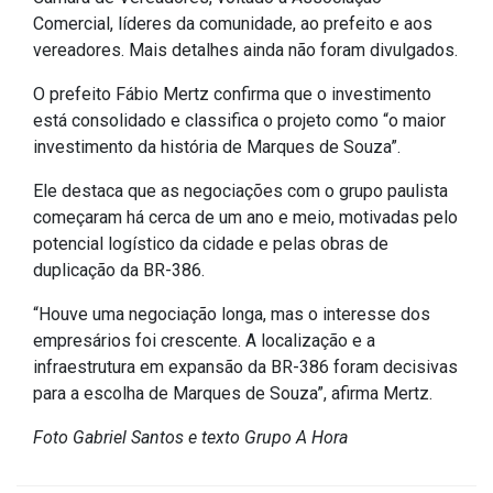
Concursos
Comercial, líderes da comunidade, ao prefeito e aos
Instruções Normativas
vereadores. Mais detalhes ainda não foram divulgados.
Licitações
O prefeito Fábio Mertz confirma que o investimento
Dispensas e Inexigibilidades
está consolidado e classifica o projeto como “o maior
Chamamentos Públicos
investimento da história de Marques de Souza”.
Leis, Decretos e Portarias
Ele destaca que as negociações com o grupo paulista
começaram há cerca de um ano e meio, motivadas pelo
potencial logístico da cidade e pelas obras de
duplicação da BR-386.
Transparência
“Houve uma negociação longa, mas o interesse dos
Portal da Transparência
empresários foi crescente. A localização e a
infraestrutura em expansão da BR-386 foram decisivas
Radar da Transparência
para a escolha de Marques de Souza”, afirma Mertz.
Cespro
Foto Gabriel Santos e texto Grupo A Hora