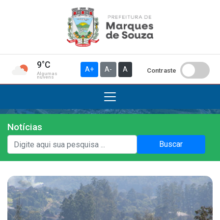
9°C
A+
A-
A
Contraste
Algumas
nuvens
Notícias
Institucional
Buscar
A Prefeitura
Gabinete do Prefeito
Gabinete do Vice-prefeito
História do Município
Símbolos Oficiais