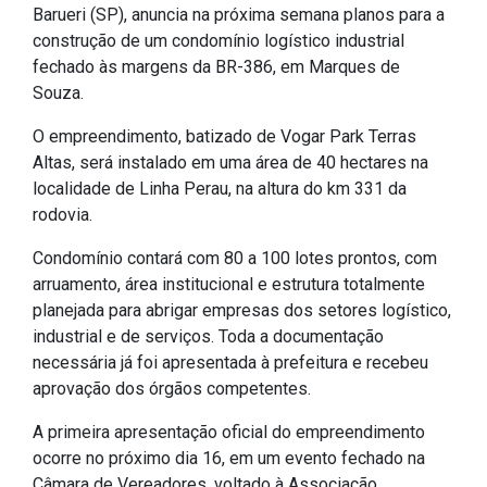
Barueri (SP), anuncia na próxima semana planos para a
IPTU 2026
construção de um condomínio logístico industrial
Nota Fiscal Eletrônica
fechado às margens da BR-386, em Marques de
Souza.
Ouvidoria
Portal do Cidadão
O empreendimento, batizado de Vogar Park Terras
Altas, será instalado em uma área de 40 hectares na
Portal do Servidor
localidade de Linha Perau, na altura do km 331 da
rodovia.
Condomínio contará com 80 a 100 lotes prontos, com
Publicações
arruamento, área institucional e estrutura totalmente
planejada para abrigar empresas dos setores logístico,
Diário Oficial (Novo)
industrial e de serviços. Toda a documentação
Diário Oficial (Até 30/04)
necessária já foi apresentada à prefeitura e recebeu
aprovação dos órgãos competentes.
Recursos Humanos
Processo Seletivo
A primeira apresentação oficial do empreendimento
Seletivo Simplificado
ocorre no próximo dia 16, em um evento fechado na
Câmara de Vereadores, voltado à Associação