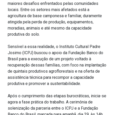
maiores desafios enfrentados pelas comunidades
IPTU 2026
locais. Entre os setores mais afetados está a
Nota Fiscal Eletrônica
agricultura de base camponesa e familiar, duramente
atingida pela perda de produção, equipamentos,
Ouvidoria
moradias, animais e até mesmo da capacidade
Portal do Cidadão
produtiva do solo.
Portal do Servidor
Sensível a essa realidade, o Instituto Cultural Padre
Josimo (ICPJ) buscou o apoio da Fundação Banco do
Brasil para a execução de um projeto voltado à
Publicações
recuperação dessas famílias, com foco na implantação
de quintais produtivos agroflorestais e na oferta de
Diário Oficial (Novo)
assistência técnica para recompor a capacidade
produtiva e promover a sustentabilidade.
Diário Oficial (Até 30/04)
Recursos Humanos
Após o cumprimento das etapas burocráticas, inicia-se
Processo Seletivo
agora a fase prática do trabalho. A cerimônia de
Seletivo Simplificado
solenização da parceria entre o ICPJ e a Fundação
Banco do Brasil, marcada para amanhã, dia 29, às 14h,