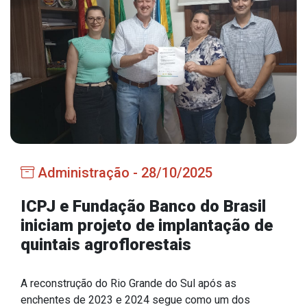
Estrutura Organizacional
Secretarias
Administração
Agricultura e Meio Ambiente
Assistência Social
Administração - 28/10/2025
Educação, Cultura, Desporto e Turismo
Obras
ICPJ e Fundação Banco do Brasil
iniciam projeto de implantação de
Saúde
quintais agroflorestais
A reconstrução do Rio Grande do Sul após as
Serviços
enchentes de 2023 e 2024 segue como um dos