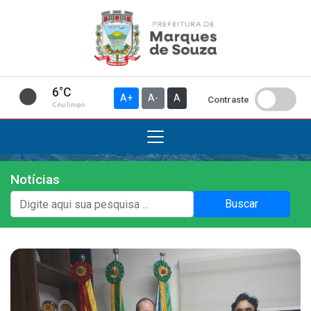
6°C
A+
A-
A
Contraste
Céu limpo
Notícias
Institucional
Buscar
A Prefeitura
Gabinete do Prefeito
Gabinete do Vice-prefeito
História do Município
Símbolos Oficiais