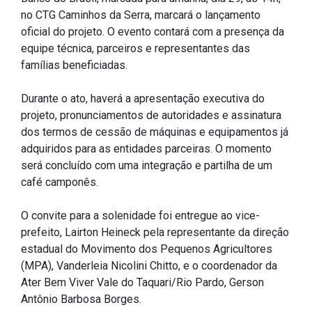
Concursos
no CTG Caminhos da Serra, marcará o lançamento
Instruções Normativas
oficial do projeto. O evento contará com a presença da
Licitações
equipe técnica, parceiros e representantes das
famílias beneficiadas.
Dispensas e Inexigibilidades
Chamamentos Públicos
Durante o ato, haverá a apresentação executiva do
Leis, Decretos e Portarias
projeto, pronunciamentos de autoridades e assinatura
dos termos de cessão de máquinas e equipamentos já
adquiridos para as entidades parceiras. O momento
será concluído com uma integração e partilha de um
café camponês.
Transparência
Portal da Transparência
O convite para a solenidade foi entregue ao vice-
prefeito, Lairton Heineck pela representante da direção
Radar da Transparência
estadual do Movimento dos Pequenos Agricultores
Cespro
(MPA), Vanderleia Nicolini Chitto, e o coordenador da
Ater Bem Viver Vale do Taquari/Rio Pardo, Gerson
Antônio Barbosa Borges.