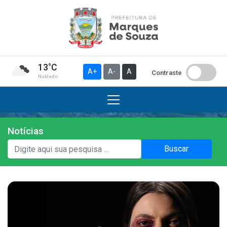
13°C
A+
A-
A
Contraste
Nublado
Notícias
Institucional
Buscar
A Prefeitura
Gabinete do Prefeito
Gabinete do Vice-prefeito
História do Município
Símbolos Oficiais