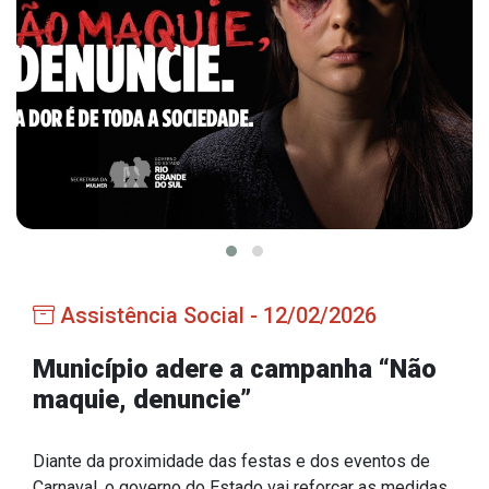
Estrutura Organizacional
Secretarias
Administração
Agricultura e Meio Ambiente
Assistência Social
Educação, Cultura, Desporto e Turismo
Assistência Social - 12/02/2026
Obras
Saúde
Município adere a campanha “Não
maquie, denuncie”
Diante da proximidade das festas e dos eventos de
Serviços
Carnaval, o governo do Estado vai reforçar as medidas