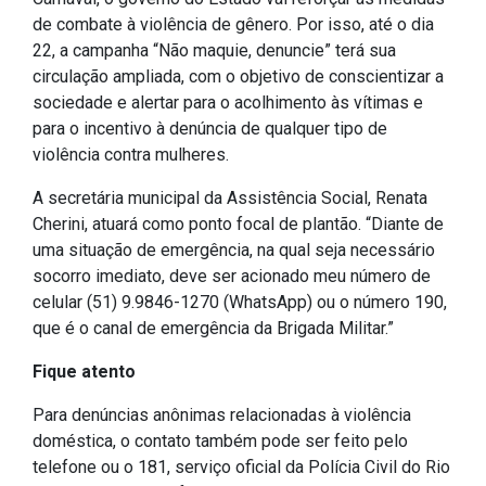
de combate à violência de gênero. Por isso, até o dia
IPTU 2026
22, a campanha “Não maquie, denuncie” terá sua
Nota Fiscal Eletrônica
circulação ampliada, com o objetivo de conscientizar a
Ouvidoria
sociedade e alertar para o acolhimento às vítimas e
para o incentivo à denúncia de qualquer tipo de
Portal do Cidadão
violência contra mulheres.
Portal do Servidor
A secretária municipal da Assistência Social, Renata
Cherini, atuará como ponto focal de plantão. “Diante de
uma situação de emergência, na qual seja necessário
Publicações
socorro imediato, deve ser acionado meu número de
celular (51) 9.9846-1270 (WhatsApp) ou o número 190,
Diário Oficial (Novo)
que é o canal de emergência da Brigada Militar.”
Diário Oficial (Até 30/04)
Fique atento
Recursos Humanos
Para denúncias anônimas relacionadas à violência
Processo Seletivo
doméstica, o contato também pode ser feito pelo
Seletivo Simplificado
telefone ou o 181, serviço oficial da Polícia Civil do Rio