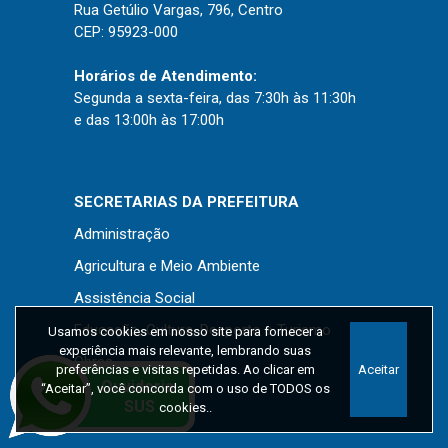
Rua Getúlio Vargas, 796, Centro
CEP: 95923-000
Horários de Atendimento:
Segunda a sexta-feira, das 7:30h às 11:30h
e das 13:00h às 17:00h
SECRETARIAS DA PREFEITURA
Administração
Agricultura e Meio Ambiente
Assistência Social
Educação, Cultura, Desporto e Turismo
Usamos cookies em nosso site para fornecer a
experiência mais relevante, lembrando suas
Obras
preferências e visitas repetidas. Ao clicar em
Aceitar
“Aceitar”, você concorda com o uso de TODOS os
Saúde
cookies..