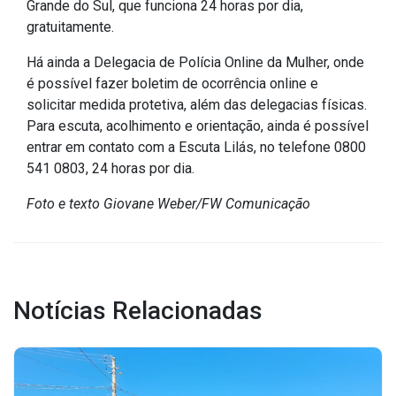
Concursos
Grande do Sul, que funciona 24 horas por dia,
gratuitamente.
Instruções Normativas
Licitações
Há ainda a Delegacia de Polícia Online da Mulher, onde
é possível fazer boletim de ocorrência online e
Dispensas e Inexigibilidades
solicitar medida protetiva, além das delegacias físicas.
Chamamentos Públicos
Para escuta, acolhimento e orientação, ainda é possível
Leis, Decretos e Portarias
entrar em contato com a Escuta Lilás, no telefone 0800
541 0803, 24 horas por dia.
Foto e texto Giovane Weber/FW Comunicação
Transparência
Portal da Transparência
Radar da Transparência
Notícias Relacionadas
Cespro