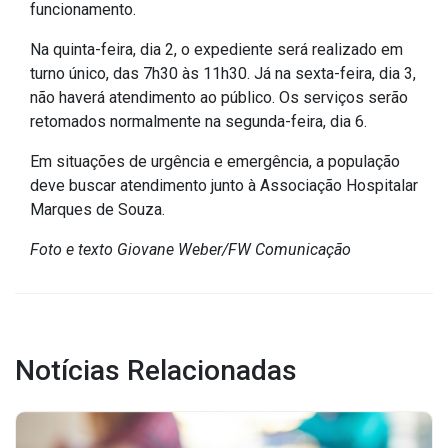
funcionamento.
IPTU 2026
Na quinta-feira, dia 2, o expediente será realizado em
Nota Fiscal Eletrônica
turno único, das 7h30 às 11h30. Já na sexta-feira, dia 3,
Ouvidoria
não haverá atendimento ao público. Os serviços serão
Portal do Cidadão
retomados normalmente na segunda-feira, dia 6.
Portal do Servidor
Em situações de urgência e emergência, a população
deve buscar atendimento junto à Associação Hospitalar
Marques de Souza.
Foto e texto Giovane Weber/FW Comunicação
Publicações
Diário Oficial (Novo)
Diário Oficial (Até 30/04)
Recursos Humanos
Notícias Relacionadas
Processo Seletivo
Seletivo Simplificado