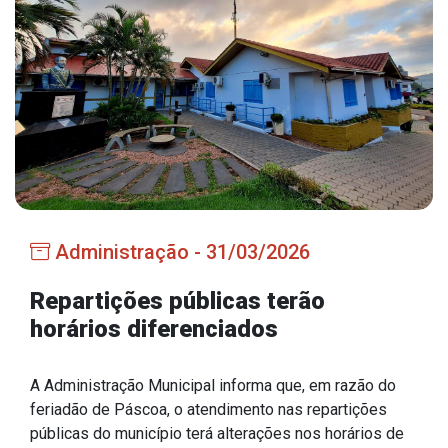
Estrutura Organizacional
Secretarias
Administração
Agricultura e Meio Ambiente
Assistência Social
Administração - 31/03/2026
Educação, Cultura, Desporto e Turismo
Obras
Repartições públicas terão
horários diferenciados
Saúde
A Administração Municipal informa que, em razão do
feriadão de Páscoa, o atendimento nas repartições
Serviços
públicas do município terá alterações nos horários de