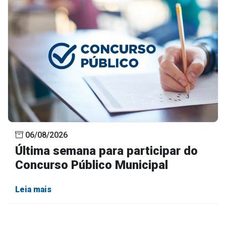
Concursos
Instruções Normativas
Licitações
Dispensas e Inexigibilidades
Chamamentos Públicos
Leis, Decretos e Portarias
Transparência
06/08/2026
Última semana para participar do
Portal da Transparência
Concurso Público Municipal
Radar da Transparência
Cespro
Leia mais