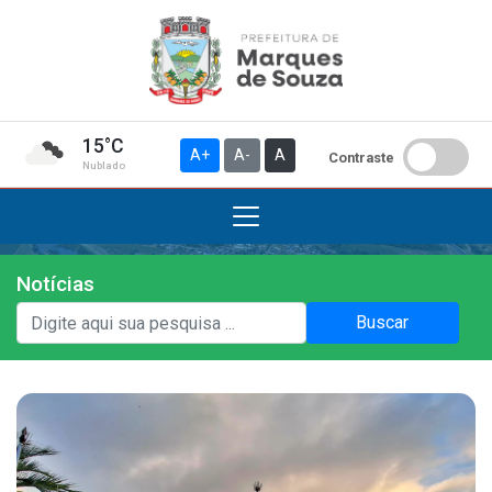
15°C
A+
A-
A
Contraste
Nublado
Notícias
Institucional
Buscar
A Prefeitura
Gabinete do Prefeito
Gabinete do Vice-prefeito
História do Município
Símbolos Oficiais