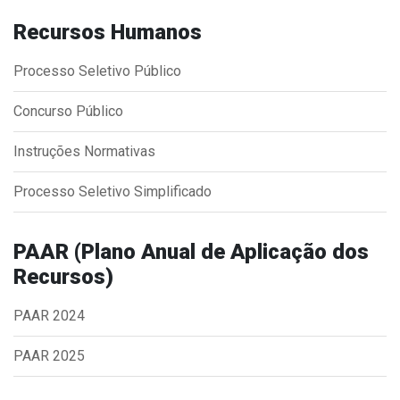
Concursos
Recursos Humanos
Instruções Normativas
Licitações
Processo Seletivo Público
Dispensas e Inexigibilidades
Concurso Público
Chamamentos Públicos
Leis, Decretos e Portarias
Instruções Normativas
Processo Seletivo Simplificado
Transparência
PAAR (Plano Anual de Aplicação dos
Recursos)
Portal da Transparência
Radar da Transparência
PAAR 2024
Cespro
PAAR 2025