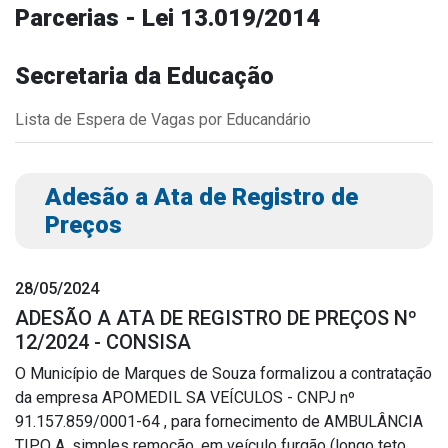
Parcerias - Lei 13.019/2014
Outros
Downloads
Secretaria da Educação
Notícias
Lista de Espera de Vagas por Educandário
Contato
Página Inicial
Adesão a Ata de Registro de
Preços
28/05/2024
ADESÃO A ATA DE REGISTRO DE PREÇOS Nº
12/2024 - CONSISA
O Município de Marques de Souza formalizou a contratação
da empresa APOMEDIL SA VEÍCULOS - CNPJ nº
91.157.859/0001-64 , para fornecimento de AMBULÂNCIA
TIPO A, simples remoção, em veículo furgão (longo teto