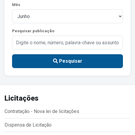
Mês
Estrutura Organizacional
Pesquisar publicação
Secretarias
Administração
Agricultura e Meio Ambiente
Pesquisar
Assistência Social
Educação, Cultura, Desporto e Turismo
Obras
Licitações
Saúde
Contratação - Nova lei de licitações
Dispensa de Licitação
Serviços