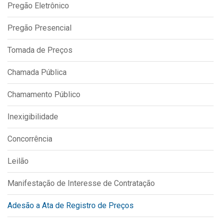
Pregão Eletrônico
IPTU 2026
Nota Fiscal Eletrônica
Pregão Presencial
Ouvidoria
Tomada de Preços
Portal do Cidadão
Chamada Pública
Portal do Servidor
Chamamento Público
Inexigibilidade
Publicações
Concorrência
Diário Oficial (Novo)
Diário Oficial (Até 30/04)
Leilão
Recursos Humanos
Manifestação de Interesse de Contratação
Processo Seletivo
Adesão a Ata de Registro de Preços
Seletivo Simplificado