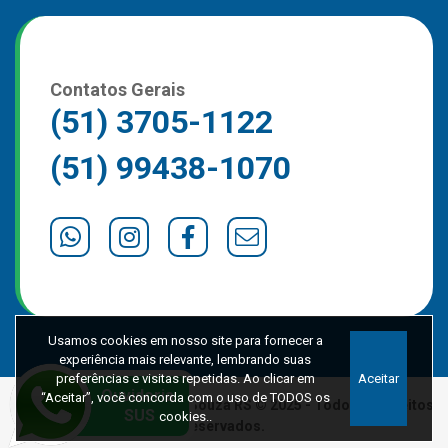
Contatos Gerais
(51) 3705-1122
(51) 99438-1070
Usamos cookies em nosso site para fornecer a
experiência mais relevante, lembrando suas
preferências e visitas repetidas. Ao clicar em
Aceitar
“Aceitar”, você concorda com o uso de TODOS os
Prefeitura de Marques de Souza RS © 2025 - Todos os direitos
cookies..
reservados.