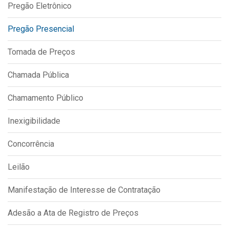
Pregão Eletrônico
IPTU 2026
Nota Fiscal Eletrônica
Pregão Presencial
Ouvidoria
Tomada de Preços
Portal do Cidadão
Chamada Pública
Portal do Servidor
Chamamento Público
Inexigibilidade
Publicações
Concorrência
Diário Oficial (Novo)
Diário Oficial (Até 30/04)
Leilão
Recursos Humanos
Manifestação de Interesse de Contratação
Processo Seletivo
Adesão a Ata de Registro de Preços
Seletivo Simplificado