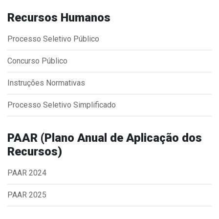
Concursos
Recursos Humanos
Instruções Normativas
Licitações
Processo Seletivo Público
Dispensas e Inexigibilidades
Concurso Público
Chamamentos Públicos
Leis, Decretos e Portarias
Instruções Normativas
Processo Seletivo Simplificado
Transparência
PAAR (Plano Anual de Aplicação dos
Recursos)
Portal da Transparência
Radar da Transparência
PAAR 2024
Cespro
PAAR 2025