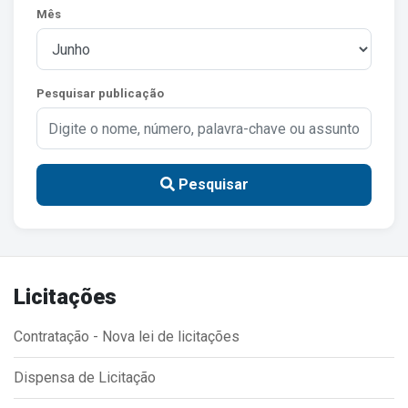
Mês
Estrutura Organizacional
Pesquisar publicação
Secretarias
Administração
Agricultura e Meio Ambiente
Pesquisar
Assistência Social
Educação, Cultura, Desporto e Turismo
Obras
Licitações
Saúde
Contratação - Nova lei de licitações
Dispensa de Licitação
Serviços