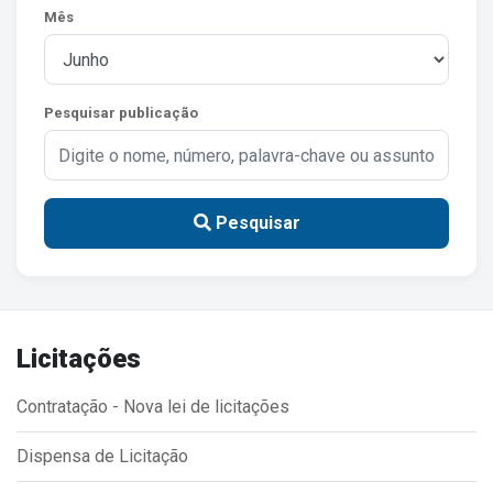
Mês
Estrutura Organizacional
Pesquisar publicação
Secretarias
Administração
Agricultura e Meio Ambiente
Pesquisar
Assistência Social
Educação, Cultura, Desporto e Turismo
Obras
Licitações
Saúde
Contratação - Nova lei de licitações
Dispensa de Licitação
Serviços