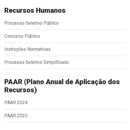
Concursos
Recursos Humanos
Instruções Normativas
Licitações
Processo Seletivo Público
Dispensas e Inexigibilidades
Concurso Público
Chamamentos Públicos
Leis, Decretos e Portarias
Instruções Normativas
Processo Seletivo Simplificado
Transparência
PAAR (Plano Anual de Aplicação dos
Recursos)
Portal da Transparência
Radar da Transparência
PAAR 2024
Cespro
PAAR 2025