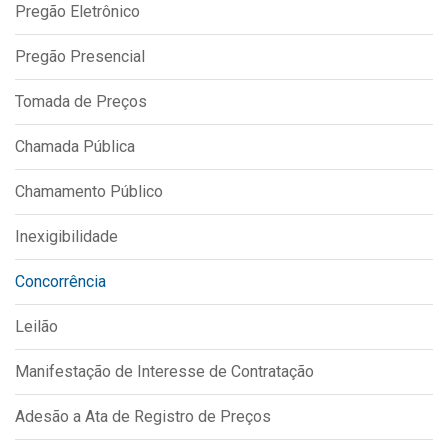
Pregão Eletrônico
IPTU 2026
Nota Fiscal Eletrônica
Pregão Presencial
Ouvidoria
Tomada de Preços
Portal do Cidadão
Chamada Pública
Portal do Servidor
Chamamento Público
Inexigibilidade
Publicações
Concorrência
Diário Oficial (Novo)
Diário Oficial (Até 30/04)
Leilão
Recursos Humanos
Manifestação de Interesse de Contratação
Processo Seletivo
Adesão a Ata de Registro de Preços
Seletivo Simplificado