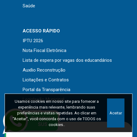
Saúde
ACESSO RÁPIDO
IPTU 2026
Nota Fiscal Eletrônica
Lista de espera por vagas dos educandários
Auxílio Reconstrução
Licitações e Contratos
Portal da Transparência
Legislação Municipal
Usamos cookies em nosso site para fornecer a
experiência mais relevante, lembrando suas
Ouvidoria
preferências e visitas repetidas. Ao clicar em
Aceitar
“Aceitar”, você concorda com o uso de TODOS os
cookies..