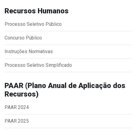
Concursos
Recursos Humanos
Instruções Normativas
Licitações
Processo Seletivo Público
Dispensas e Inexigibilidades
Concurso Público
Chamamentos Públicos
Leis, Decretos e Portarias
Instruções Normativas
Processo Seletivo Simplificado
Transparência
PAAR (Plano Anual de Aplicação dos
Recursos)
Portal da Transparência
Radar da Transparência
PAAR 2024
Cespro
PAAR 2025