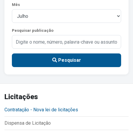
Mês
Estrutura Organizacional
Pesquisar publicação
Secretarias
Administração
Agricultura e Meio Ambiente
Pesquisar
Assistência Social
Educação, Cultura, Desporto e Turismo
Obras
Licitações
Saúde
Contratação - Nova lei de licitações
Dispensa de Licitação
Serviços