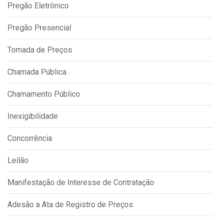
Pregão Eletrônico
IPTU 2026
Nota Fiscal Eletrônica
Pregão Presencial
Ouvidoria
Tomada de Preços
Portal do Cidadão
Chamada Pública
Portal do Servidor
Chamamento Público
Inexigibilidade
Publicações
Concorrência
Diário Oficial (Novo)
Diário Oficial (Até 30/04)
Leilão
Recursos Humanos
Manifestação de Interesse de Contratação
Processo Seletivo
Adesão a Ata de Registro de Preços
Seletivo Simplificado