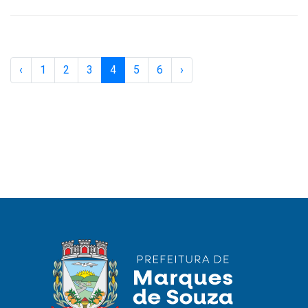
‹
1
2
3
4
5
6
›