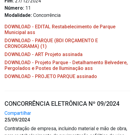
Fim:
27/12/2024
Outros
Número:
11
Modalidade:
Concorrência
Downloads
DOWNLOAD - EDITAL Restabelecimento de Parque
Notícias
Municipal ass
Contato
DOWNLOAD - PARQUE (BDI ORÇAMENTO E
CRONOGRAMA) (1)
Página Inicial
DOWNLOAD - ART Projeto assinada
DOWNLOAD - Projeto Parque - Detalhamento Belvedere,
Pergolados e Postes de Iluminação ass
DOWNLOAD - PROJETO PARQUE assinado
CONCORRÊNCIA ELETRÔNICA Nº 09/2024
Compartilhar
25/09/2024
Contratação de empresa, incluindo material e mão de obra,