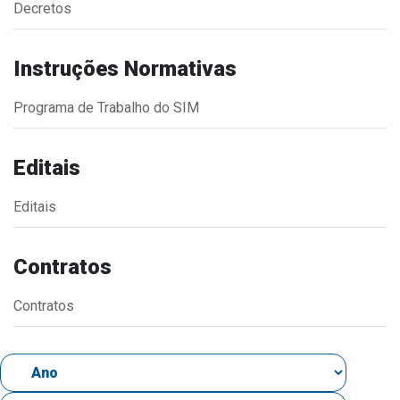
Decretos
Estrutura Organizacional
Instruções Normativas
Programa de Trabalho do SIM
Secretarias
Administração
Editais
Agricultura e Meio Ambiente
Editais
Assistência Social
Educação, Cultura, Desporto e Turismo
Contratos
Obras
Saúde
Contratos
Serviços