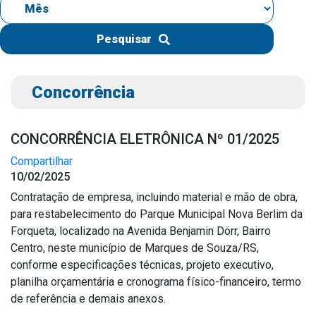
IPTU 2026
Nota Fiscal Eletrônica
Pesquisar
Ouvidoria
Portal do Cidadão
Concorrência
Portal do Servidor
CONCORRÊNCIA ELETRÔNICA Nº 01/2025
Compartilhar
10/02/2025
Publicações
Contratação de empresa, incluindo material e mão de obra,
Diário Oficial (Novo)
para restabelecimento do Parque Municipal Nova Berlim da
Diário Oficial (Até 30/04)
Forqueta, localizado na Avenida Benjamin Dörr, Bairro
Centro, neste município de Marques de Souza/RS,
Recursos Humanos
conforme especificações técnicas, projeto executivo,
Processo Seletivo
planilha orçamentária e cronograma físico-financeiro, termo
Seletivo Simplificado
de referência e demais anexos.