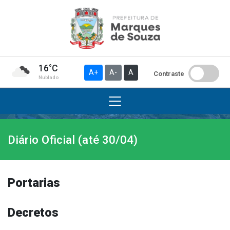
16°C
A+
A-
A
Contraste
Nublado
Diário Oficial (até 30/04)
Institucional
A Prefeitura
Gabinete do Prefeito
Portarias
Gabinete do Vice-prefeito
História do Município
Decretos
Símbolos Oficiais