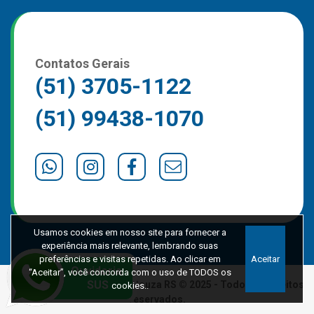
Contatos Gerais
(51) 3705-1122
(51) 99438-1070
Usamos cookies em nosso site para fornecer a
experiência mais relevante, lembrando suas
preferências e visitas repetidas. Ao clicar em
Aceitar
“Aceitar”, você concorda com o uso de TODOS os
Prefeitura de Marques de Souza RS © 2025 - Todos os direitos
cookies..
reservados.