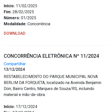
Concursos
Início:
11/02/2025
Instruções Normativas
Fim:
28/02/2025
Licitações
Número:
01/2025
Modalidade:
Concorrência
Dispensas e Inexigibilidades
Chamamentos Públicos
DOWNLOAD
Leis, Decretos e Portarias
CONCORRÊNCIA ELETRÔNICA Nº 11/2024
Compartilhar
Transparência
13/12/2024
RESTABELECIMENTO DO PARQUE MUNICIPAL NOVA
Portal da Transparência
BERLIM DA FORQUETA, localizado na Avenida Benjamin
Radar da Transparência
Dörr, Bairro Centro, Marques de Souza/RS, incluindo
Cespro
material e mão-de-obra.
Início:
17/12/2024