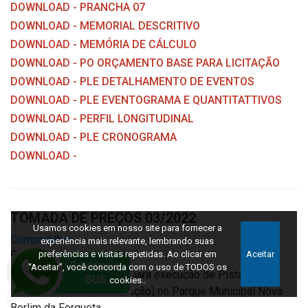
DOWNLOAD - PRANCHA 07
DOWNLOAD - MEMORIAL DESCRITIVO
DOWNLOAD - MEMÓRIA DE CÁLCULO
DOWNLOAD - PO ORÇAMENTO BASE PARA LICITAÇÃO
DOWNLOAD - PLE DETALHAMENTO DE EVENTOS
DOWNLOAD - PLE EVENTOGRAMA E QUANTITATTIVOS
DOWNLOAD - PERFIL LONGITUDINAL
DOWNLOAD - PLE CRONOGRAMA
DOWNLOAD -
TOMADA DE PREÇOS 03/2022
Usamos cookies em nosso site para fornecer a
Compartilhar
experiência mais relevante, lembrando suas
02/05/2022
preferências e visitas repetidas. Ao clicar em
Aceitar
“Aceitar”, você concorda com o uso de TODOS os
Contratação de empresa para execução de Pista de
cookies..
Caminhada (complementação) no Parque Municipal Nova
Berlim da Forqueta