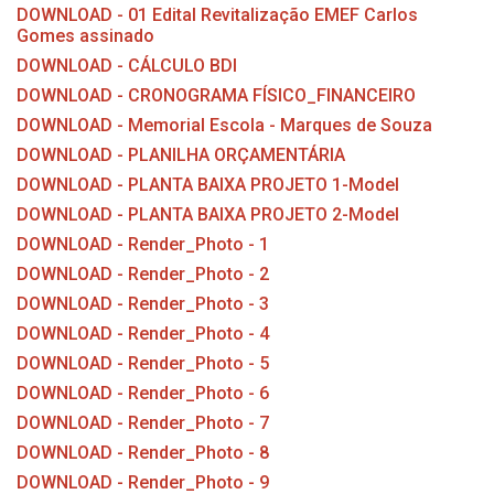
Concursos
DOWNLOAD - 01 Edital Revitalização EMEF Carlos
Gomes assinado
Instruções Normativas
DOWNLOAD - CÁLCULO BDI
Licitações
DOWNLOAD - CRONOGRAMA FÍSICO_FINANCEIRO
Dispensas e Inexigibilidades
DOWNLOAD - Memorial Escola - Marques de Souza
Chamamentos Públicos
DOWNLOAD - PLANILHA ORÇAMENTÁRIA
Leis, Decretos e Portarias
DOWNLOAD - PLANTA BAIXA PROJETO 1-Model
DOWNLOAD - PLANTA BAIXA PROJETO 2-Model
DOWNLOAD - Render_Photo - 1
DOWNLOAD - Render_Photo - 2
Transparência
DOWNLOAD - Render_Photo - 3
DOWNLOAD - Render_Photo - 4
Portal da Transparência
DOWNLOAD - Render_Photo - 5
Radar da Transparência
DOWNLOAD - Render_Photo - 6
Cespro
DOWNLOAD - Render_Photo - 7
DOWNLOAD - Render_Photo - 8
DOWNLOAD - Render_Photo - 9