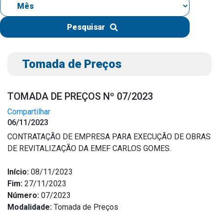
IPTU 2026
Nota Fiscal Eletrônica
Pesquisar
Ouvidoria
Portal do Cidadão
Tomada de Preços
Portal do Servidor
TOMADA DE PREÇOS Nº 07/2023
Compartilhar
06/11/2023
Publicações
CONTRATAÇÃO DE EMPRESA PARA EXECUÇÃO DE OBRAS
Diário Oficial (Novo)
DE REVITALIZAÇÃO DA EMEF CARLOS GOMES.
Diário Oficial (Até 30/04)
Início:
08/11/2023
Recursos Humanos
Fim:
27/11/2023
Processo Seletivo
Número:
07/2023
Seletivo Simplificado
Modalidade:
Tomada de Preços