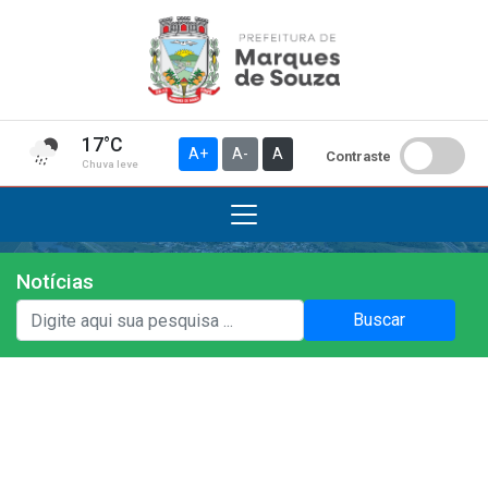
17°C
A+
A-
A
Contraste
Chuva leve
Notícias
Institucional
Buscar
A Prefeitura
Gabinete do Prefeito
Gabinete do Vice-prefeito
História do Município
Símbolos Oficiais