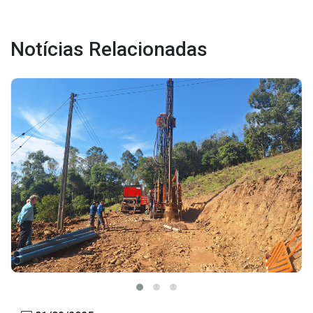
IPTU 2026
Nota Fiscal Eletrônica
Notícias Relacionadas
Ouvidoria
Portal do Cidadão
Portal do Servidor
Publicações
Diário Oficial (Novo)
Diário Oficial (Até 30/04)
Recursos Humanos
Processo Seletivo
Seletivo Simplificado