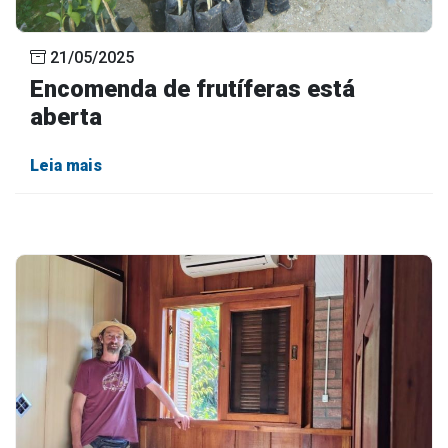
Outros
21/05/2025
Downloads
Encomenda de frutíferas está
Notícias
aberta
Contato
Página Inicial
Leia mais