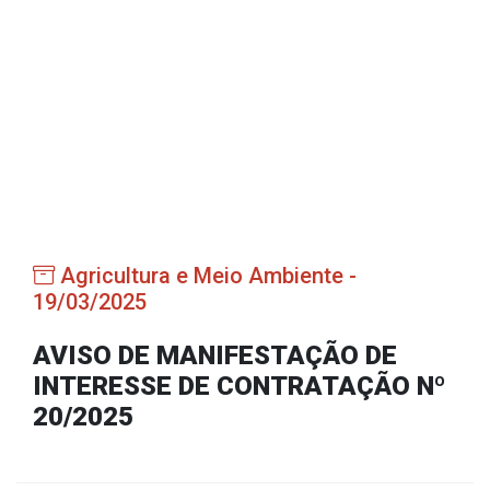
Estrutura Organizacional
Secretarias
Administração
Agricultura e Meio Ambiente
Assistência Social
Agricultura e Meio Ambiente -
Educação, Cultura, Desporto e Turismo
19/03/2025
Obras
AVISO DE MANIFESTAÇÃO DE
Saúde
INTERESSE DE CONTRATAÇÃO Nº
20/2025
Serviços