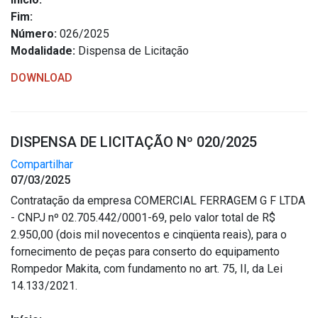
Concursos
Fim:
Instruções Normativas
Número:
026/2025
Licitações
Modalidade:
Dispensa de Licitação
Dispensas e Inexigibilidades
DOWNLOAD
Chamamentos Públicos
Leis, Decretos e Portarias
DISPENSA DE LICITAÇÃO Nº 020/2025
Compartilhar
07/03/2025
Transparência
Contratação da empresa COMERCIAL FERRAGEM G F LTDA
- CNPJ nº 02.705.442/0001-69, pelo valor total de R$
Portal da Transparência
2.950,00 (dois mil novecentos e cinqüenta reais), para o
Radar da Transparência
fornecimento de peças para conserto do equipamento
Cespro
Rompedor Makita, com fundamento no art. 75, II, da Lei
14.133/2021.