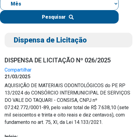
IPTU 2026
Nota Fiscal Eletrônica
Pesquisar
Ouvidoria
Portal do Cidadão
Dispensa de Licitação
Portal do Servidor
DISPENSA DE LICITAÇÃO Nº 026/2025
Compartilhar
21/03/2025
Publicações
AQUISIÇÃO DE MATERIAIS ODONTOLÓGICOS do PE RP
Diário Oficial (Novo)
13/2024 do CONSÓRCIO INTERMUNICIPAL DE SERVIÇOS
Diário Oficial (Até 30/04)
DO VALE DO TAQUARI - CONSISA, CNPJ nº
07.242.772/0001-89, pelo valor total de R$ 7.638,10 (sete
Recursos Humanos
mil seiscentos e trinta e oito reais e dez centavos), com
Processo Seletivo
fundamento no art. 75, XI, da Lei 14.133/2021.
Seletivo Simplificado
Início: