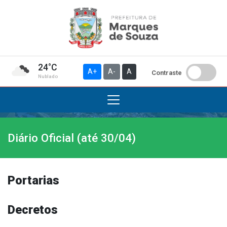
24°C
A+
A-
A
Contraste
Nublado
Diário Oficial (até 30/04)
Institucional
A Prefeitura
Gabinete do Prefeito
Portarias
Gabinete do Vice-prefeito
História do Município
Decretos
Símbolos Oficiais