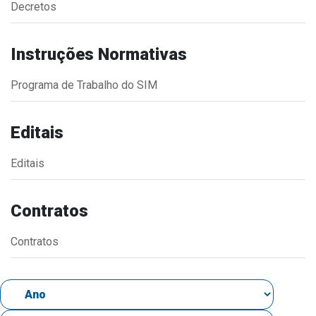
Decretos
Estrutura Organizacional
Instruções Normativas
Programa de Trabalho do SIM
Secretarias
Administração
Editais
Agricultura e Meio Ambiente
Editais
Assistência Social
Educação, Cultura, Desporto e Turismo
Contratos
Obras
Saúde
Contratos
Serviços